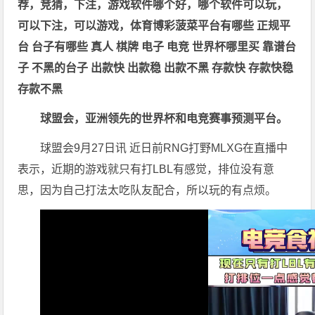
荐，竞猜，下注，游戏软件哪个好，哪个软件可以玩，
可以下注，可以游戏，体育博彩菠菜平台有哪些 正规平
台 台子有哪些 真人 棋牌 电子 电竞 世界杯哪里买 靠谱台
子 不黑的台子 出款快 出款稳 出款不黑 存款快 存款快稳
存款不黑
球盟会，亚洲领先的世界杯和电竞赛事预测平台。
球盟会9月27日讯 近日前RNG打野MLXG在直播中
表示，近期的游戏就只有打LBL有感觉，排位没有意
思，因为自己打法太吃队友配合，所以玩的有点烦。