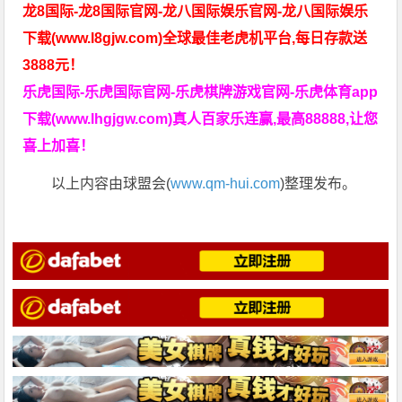
龙8国际-龙8国际官网-龙八国际娱乐官网-龙八国际娱乐
下载(www.l8gjw.com)全球最佳老虎机平台,每日存款送
3888元！
乐虎国际-乐虎国际官网-乐虎棋牌游戏官网-乐虎体育app
下载(www.lhgjgw.com)真人百家乐连赢,最高88888,让您
喜上加喜！
以上内容由球盟会(
www.qm-hui.com
)整理发布。