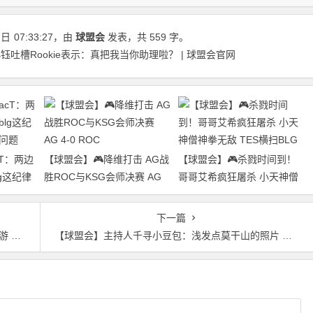
7日
07:33:27
，由
球盟会
发表，共 559 字。
吐槽Rookie表示：真把我当你助理啦？ | 球盟会官网
T：两边
【球盟会】🎮降维打击 AG战
【球盟会】🎮杀戮时间到！
g这纪律
胜ROC与KSG会师决赛 AG
哥哥艾希疯狂屠杀 小天神僧
题
4-0 ROC
神拳无敌 TES横扫BLG
下一篇
股份
【球盟会】主持人千寻小豆包：浅发点莫干山的照片 很累但很开心的三天