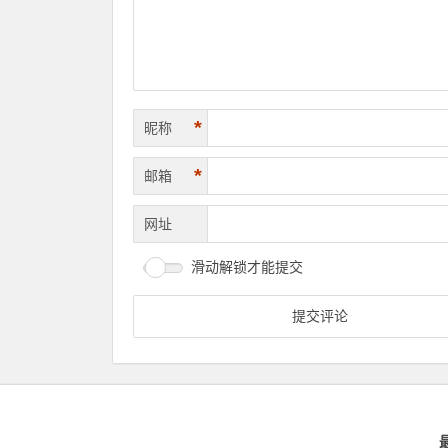
*
昵称
*
邮箱
网址
滑动解锁才能提交