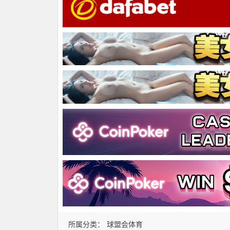
所属分类：
球盟会体育