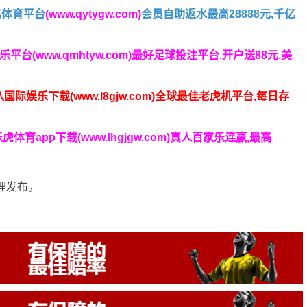
亿体育平台
(www.qytygw.com)
会员自助返水最高28888元,千亿
(www.qmhtyw.com)最好足球投注平台,开户送88元,美
际娱乐下载(www.l8gjw.com)全球最佳老虎机平台,每日存
育app下载(www.lhgjgw.com)真人百家乐连赢,最高
整理发布。