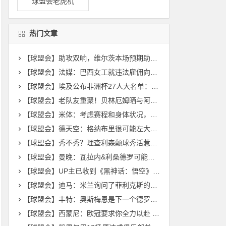
球盟会老虎机
热门文章
【球盟会】助攻双响，维尔茨本场预期助攻、创造良机多项数据为红军生涯最多
【球盟会】法媒：巴西女工就违法雇佣向内马尔索赔，曾孕期无偿加班且没报税
【球盟会】埃及公布非洲杯27人大名单：萨拉赫、埃尔内尼领衔
【球盟会】老队友重聚！贝林厄姆晒与阿莱合照：很高兴见到你，兄弟
【球盟会】米体：考虑赛程和身体状况，弗拉泰西和泽林斯基或首发战乌迪内斯
【球盟会】德天空：格纳布里很可能左大腿肌肉纤维撕裂，预计至少缺席2到3周
【球盟会】秀不秀？理查利森颠球秀活惹爆对手遭放倒，中岛翔哉曾因颠球被铲
【球盟会】曼晚：瓦拉内&利桑德罗可能会在对阵狼队的比赛中复出
【球盟会】UP主已收到《黑神话：悟空》影神图样书！槽点多引玩家争议
【球盟会】迪马：米兰询问了菲利克斯的情况，但切尔西目前还不愿意外租球员
【球盟会】丰特：奥斯梅恩是下一个德罗巴 英超是他的最终归属
【球盟会】西蒙尼：欧冠要求你全力以赴 迫使你赢得比赛 感谢对手主帅的欣赏