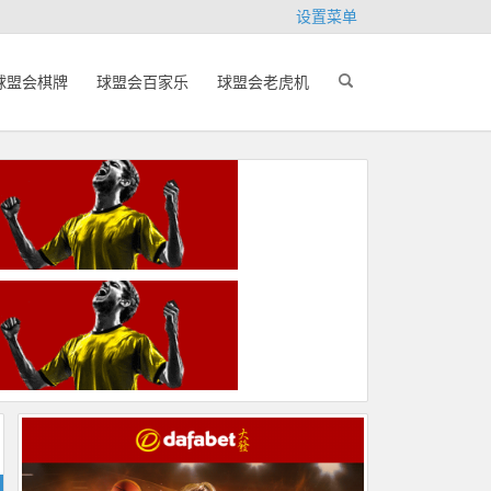
设置菜单
球盟会棋牌
球盟会百家乐
球盟会老虎机