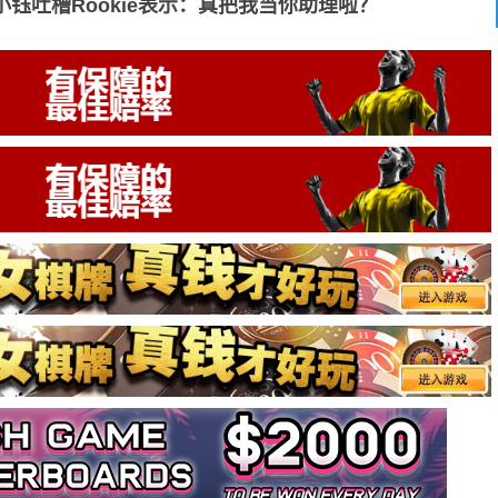
钰吐槽Rookie表示：真把我当你助理啦？