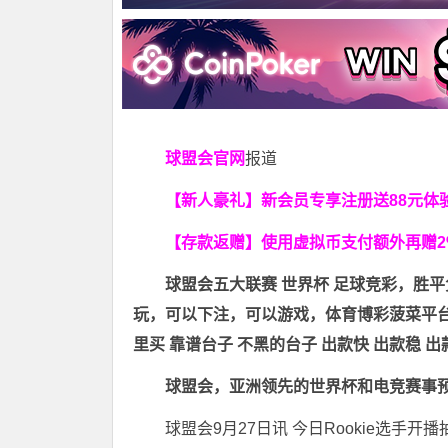
球盟会官网
报道
【新人豪礼】新会员专享注册送88元体验
【存款返赠】使用虚拟币支付额外再赠2
球盟会五大联赛 世界杯 足球竞彩，胜
玩，可以下注，可以游戏，体育博彩菠菜平台有
里买 靠谱台子 不黑的台子 出款快 出款稳 出
球盟会，亚洲领先的世界杯和电竞赛事
球盟会9月27日讯 今日Rookie选