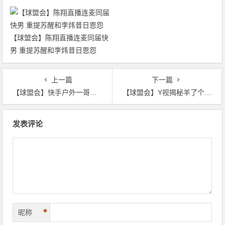
【球盟会】陈翔直播连麦同届快
男 重提苏醒和李炜昔日恩怨
上一篇
下一篇
【球盟会】快手户外一哥祁天道高调复出快手户外一哥祁天道高调复出，直接拿下日榜第一的位置！
【球盟会】Y视揭秘羊了个羊通关诈骗陷阱，女子恋爱2个月偷男友近万元
文
发表评论
章
导
航
*
昵称