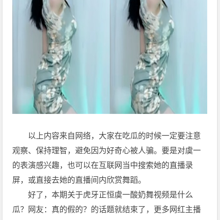
以上内容来自网络，大家在吃瓜的时候一定要注意
观察、保持理智，避免因为好奇心被人骗。要是对虞一
的表演感兴趣，也可以在互联网当中搜索她的直播录
屏，或直接去她的直播间内欣赏舞蹈。
好了，本期关于虎牙正恒虞一酸奶舞视频是什么
瓜？网友：真的假的？的话题就结束了，更多网红主播