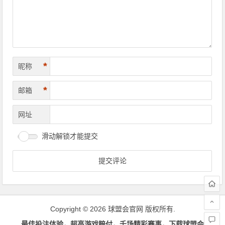
航
*
昵称
*
邮箱
网址
滑动解锁才能提交
Copyright © 2026 球盟会官网 版权所有.
最佳投注体验，超高游戏赔付，千场精彩赛事，下载球盟会