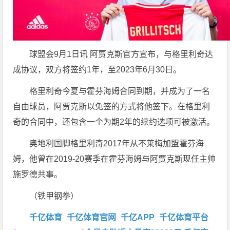
球盟会9月1日讯 阿贾克斯官方宣布，与格里利奇达
成协议，双方将签约1年，至2023年6月30日。
格里利奇今夏与霍芬海姆合同到期，并成为了一名
自由球员，阿贾克斯以免签的方式将他签下。在格里利
奇的合同中，还包含一个为期2年的续约选项可被激活。
奥地利国脚格里利奇2017年从不莱梅加盟霍芬海
姆，他曾在2019-20赛季在霍芬海姆与阿贾克斯现任主帅
施罗德共事。
（铁甲钢拳）
千亿体育_千亿体育官网_千亿APP_千亿体育平台