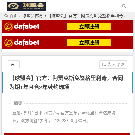
首页
球盟会体育
【球盟会】官方：阿贾克斯免签格里利奇，合同为期1年且含2年续约选项
A+
发表评论
【球盟会】官方：阿贾克斯免签格里利奇，合同
为期1年且含2年续约选项
摘要
直播吧9月1日讯 阿贾克斯官方宣布，与格里利奇达成协
议，双方将签约1年，至2023年6月30日。