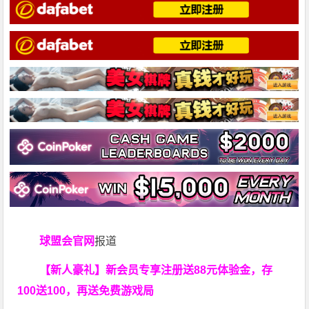
球盟会官网
报道
【新人豪礼】新会员专享注册送88元体验金，存
100送100，再送免费游戏局