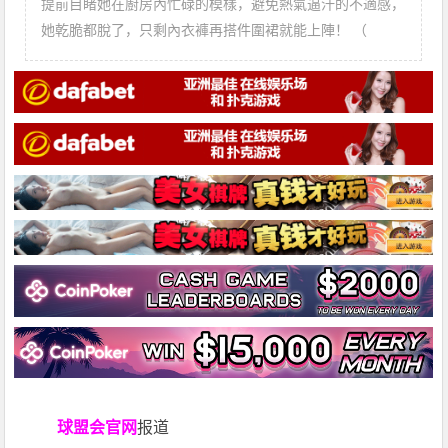
提前目睹她在廚房內忙碌的模樣，避免熱氣逼汗的不適感，
她乾脆都脫了，只剩內衣褲再搭件圍裙就能上陣！ （
球盟会官网
报道