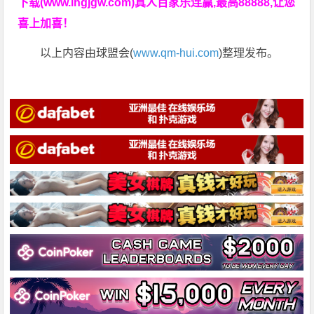
下载(www.lhgjgw.com)真人百家乐连赢,最高88888,让您
喜上加喜！
以上内容由球盟会(
www.qm-hui.com
)整理发布。