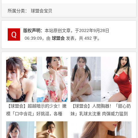
所属分类：
球盟会宝贝
版权声明：
本站原创文章，于2022年9月28日
06:39:09
，由
球盟会
发表，共 492 字。
【球盟会】超越暗示的少女！嫩
【球盟会】人間胸器！「甜心奶
模「口中含花」好挑逗，各種
妹」乳球太沈重 肉彈威力猛到
「養眼畫面」沒有極限啦…
「沙發凹陷」好震撼