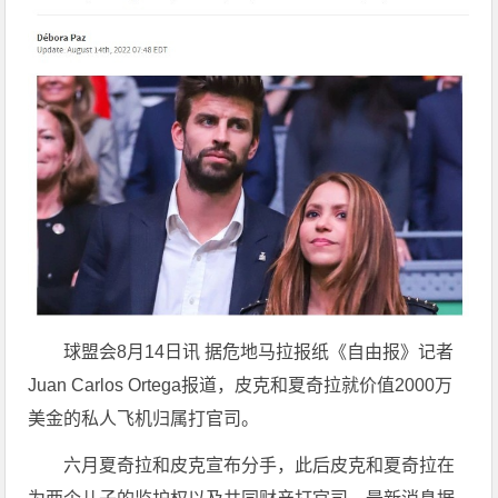
球盟会8月14日讯 据危地马拉报纸《自由报》记者
Juan Carlos Ortega报道，皮克和夏奇拉就价值2000万
美金的私人飞机归属打官司。
六月夏奇拉和皮克宣布分手，此后皮克和夏奇拉在