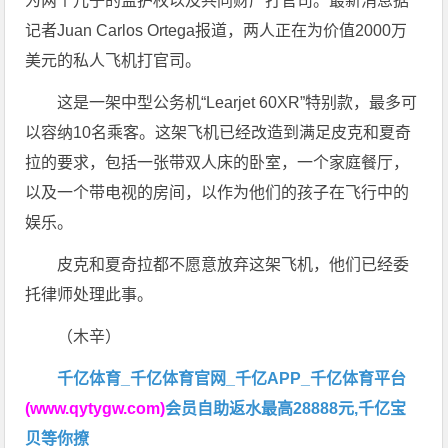
为两个儿子的监护权以及共同财产打官司。最新消息据
记者Juan Carlos Ortega报道，两人正在为价值2000万
美元的私人飞机打官司。
这是一架中型公务机“Learjet 60XR”特别款，最多可
以容纳10名乘客。这架飞机已经改造到满足皮克和夏奇
拉的要求，包括一张带双人床的卧室，一个家庭餐厅，
以及一个带电视的房间，以作为他们的孩子在飞行中的
娱乐。
皮克和夏奇拉都不愿意放弃这架飞机，他们已经委
托律师处理此事。
（木辛）
千亿体育_千亿体育官网_千亿APP_千亿体育平台
(www.qytygw.com)
会员自助返水最高28888元,千亿宝
贝等你撩