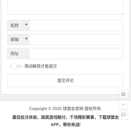
*
昵称
*
邮箱
网址
滑动解锁才能提交
Copyright © 2026 球盟会官网 版权所有.
最佳投注体验，超高游戏赔付，千场精彩赛事，下载球盟会
APP，等你来战!