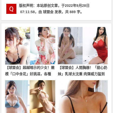
版权声明：
本站原创文章，于2022年9月28日
07:11:58
，由
球盟会
发表，共 889 字。
【球盟会】超越暗示的少女！嫩
【球盟会】人間胸器！「甜心奶
模「口中含花」好挑逗，各種
妹」乳球太沈重 肉彈威力猛到
「養眼畫面」沒有極限啦…
「沙發凹陷」好震撼