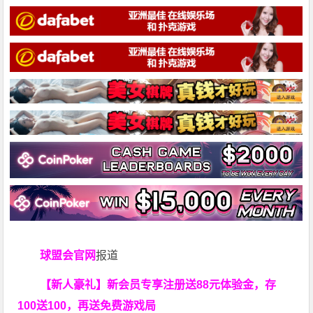
球盟会官网
报道
【新人豪礼】新会员专享注册送88元体验金，存
100送100，再送免费游戏局