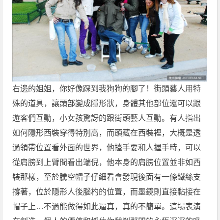
右邊的姐姐，你好像踩到我狗狗的腳了！街頭藝人用特
殊的道具，讓頭部變成隱形狀，身體其他部位還可以跟
遊客們互動，小女孩驚訝的跟街頭藝人互動。有人指出
如何隱形西裝穿得特別高，而頭藏在西裝裡，大概是透
過領帶位置看外面的世界，他擡手要和人握手時，可以
從肩膀到上臂間看出端倪，他本身的肩膀位置並非如西
裝那樣，至於騰空帽子仔細看會發現後面有一條鐵絲支
撐著，位於隱形人後腦杓的位置，而墨鏡則直接黏接在
帽子上…不過能做得如此逼真，真的不簡單。這場表演