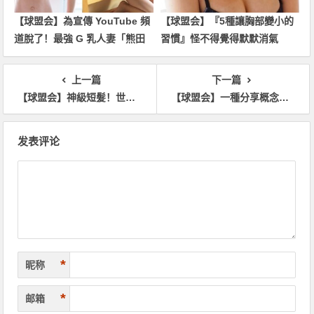
【球盟会】為宣傳 YouTube 頻
【球盟会】『5種讓胸部變小的
道脫了！最強 G 乳人妻「熊田
習慣』怪不得覺得默默消氣
曜子」解放豪乳…看不出竟 38
惹！？
歲了
上一篇
下一篇
【球盟会】神級短髮！世新大學正妹「Feng」甜美顏值超清新，白皙美腿太迷人！
【球盟会】一種分享概念！肥宅攝影師「出賣女友裸照」 網友跪求正面居然收到回應啦
文
发表评论
章
导
航
*
昵称
*
邮箱