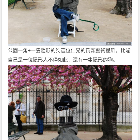
公園一角+一隻隠形的狗這位仁兄的街頭藝術極鮮，比喻
自己是一位隠形人不僅如此，還有一隻隠形的狗。