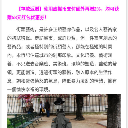
【存款返赠】使用虚拟币支付额外再赠2%，均可获
赠58元红包优惠券！
街頭藝術，是許多正規藝廊作品，以及名人藝術家
的初試啼聲。走訪城市，或許短暫，但一件富有創意的
藝術品，或者極特別的街頭藝人，卻能在極短的時間
內，永恆記住這城市的剎那印象。文化培養、藝術涵
養，不只送去音樂班、美術班，環境的塑造，整體的帶
領，更能創造。透過街頭的藝術，融入原本的生活作
息，調和緊張憤怒的氣息，降低暴力淩亂的情緒，擁有
一個愉快幸福的環境。