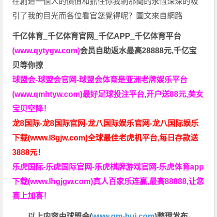
在創造一個人的價值和抓住你我剎那間的永恆深深的吸
引了我的目光而各位看官您覺得呢？圖文來自網路
千亿体育_千亿体育官网_千亿APP_千亿体育平台
(www.qytygw.com)
会员自助返水最高28888元,千亿宝
贝等你撩
球盟会-球盟会官网-球盟会体育是亚洲老牌娱乐平台
(www.qmhtyw.com)最好足球投注平台,开户送88元,美女
宝贝空降！
龙8国际-龙8国际官网-龙八国际娱乐官网-龙八国际娱乐
下载(www.l8gjw.com)全球最佳老虎机平台,每日存款送
3888元！
乐虎国际-乐虎国际官网-乐虎棋牌游戏官网-乐虎体育app
下载(www.lhgjgw.com)真人百家乐连赢,最高88888,让您
喜上加喜！
以上内容由球盟会(
www.qm-hui.com
)整理发布。