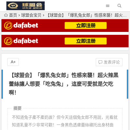
首页
球盟会宝贝
【球盟会】「爆乳兔女郎」性感來襲！超火辣黑蕾絲讓人想要「吃兔兔」，這麼可愛就是欠吃啊！
A+
发表评论
【球盟会】「爆乳兔女郎」性感來襲！超火辣黑
蕾絲讓人想要「吃兔兔」，這麼可愛就是欠吃
啊！
摘要
不知道兔子產不產奶誒？但今天這個兔女郎不用說，光看就
知道乳量不少非常可觀！一身黑色透膚蕾絲襯托出身材曲