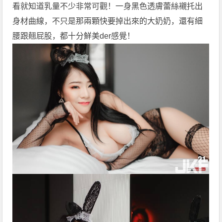
看就知道乳量不少非常可觀！一身黑色透膚蕾絲襯托出
身材曲線，不只是那兩顆快要掉出來的大奶奶，還有細
腰跟翹屁股，都十分鮮美der感覺！