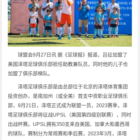
球盟会9月27日讯 据《足球报》报道，吕征加盟了
美国泽塔足球俱乐部担任助教兼队员，同时他的儿子也
加盟了俱乐部梯队。
泽塔足球俱乐部是由总部位于北京的泽塔体育集团
投资创办，是南加州（或全美）首支中资职业足球俱乐
部，9月21日，泽塔正式成为联盟一员，2023赛季，泽
塔足球俱乐部将征战UPSL（美国第四级别联赛），同时
出战杯赛。UPSL拥有350支来自美国、加拿大和墨西哥
的球队，赛制分为常规赛和季后赛，2023年3月，泽塔