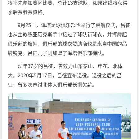
将率先参加赛区比赛，总计13支球队，如果出线将获得
季后赛参赛资格。
9月25日，泽塔足球俱乐部也举行了启航仪式，吕征
也从主教练亚历克斯手中接过了球队新球衣，并挥舞起
俱乐部的旗帜，俱乐部的球衣赞助商也是来自中国的品
牌锐克。吕征儿子则加盟了泽塔俱乐部梯队。
现年37岁的吕征，曾效力山东泰山、申花、北体
大。2020年5月17日，吕征宣布退役。退役之后的吕
征，曾多次声讨北体大俱乐部长期欠薪。