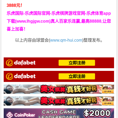
3888元！
乐虎国际-乐虎国际官网-乐虎棋牌游戏官网-乐虎体育app
下载(www.lhgjgw.com)真人百家乐连赢,最高88888,让您
喜上加喜！
以上内容由球盟会(
www.qm-hui.com
)整理发布。