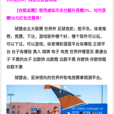
【存款返赠】使用虚拟币支付额外再赠2%，均可获
赠58元红包优惠券！
球盟会五大联赛 世界杯 足球竞彩，胜平负，体育推
荐，竞猜，下注，游戏软件哪个好，哪个软件可以玩，
可以下注，可以游戏，体育博彩菠菜平台有哪些 正规平
台 台子有哪些 真人 棋牌 电子 电竞 世界杯哪里买 靠谱台
子 不黑的台子 出款快 出款稳 出款不黑 存款快 存款快稳
存款不黑
球盟会，亚洲领先的世界杯和电竞赛事预测平台。