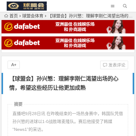
首页
球盟会体育
【球盟会】孙兴慜：理解李刚仁渴望出场的心情，希望这些经历让他更加成熟
A+
发表评论
【球盟会】孙兴慜：理解李刚仁渴望出场的心
情，希望这些经历让他更加成熟
摘要
直播吧9月28日讯 在昨晚结束的一场热身赛中，韩国队凭借
孙兴慜的进球以1-0战胜喀麦隆队。赛后他接受了韩媒
“News1”的采访。