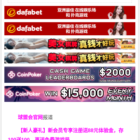
球盟会官网
报道
【新人豪礼】新会员专享注册送88元体验金，存
100送100，再送免费游戏局