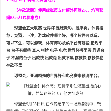
【存款返赠】使用虚拟币支付额外再赠2%，均可获
赠58元红包优惠券！
球盟会五大联赛 世界杯 足球竞彩，胜平负，体育推
荐，竞猜，下注，游戏软件哪个好，哪个软件可以玩，
可以下注，可以游戏，体育博彩菠菜平台有哪些 正规平
台 台子有哪些 真人 棋牌 电子 电竞 世界杯哪里买 靠谱台
子 不黑的台子 出款快 出款稳 出款不黑 存款快 存款快稳
存款不黑
球盟会，亚洲领先的世界杯和电竞赛事预测平台。
球盟会9月28日讯 在昨晚结束的一场热身赛中，韩