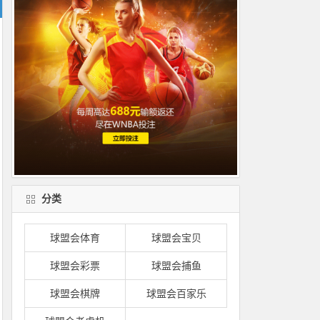
分类
球盟会体育
球盟会宝贝
球盟会彩票
球盟会捕鱼
球盟会棋牌
球盟会百家乐