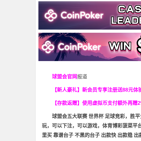
球盟会官网
报道
【新人豪礼】新会员专享注册送88元体验
【存款返赠】使用虚拟币支付额外再赠2
球盟会五大联赛 世界杯 足球竞彩，胜
玩，可以下注，可以游戏，体育博彩菠菜平台有
里买 靠谱台子 不黑的台子 出款快 出款稳 出