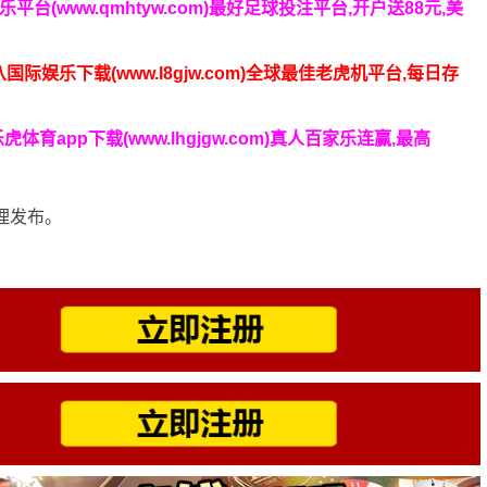
(www.qmhtyw.com)最好足球投注平台,开户送88元,美
际娱乐下载(www.l8gjw.com)全球最佳老虎机平台,每日存
育app下载(www.lhgjgw.com)真人百家乐连赢,最高
整理发布。