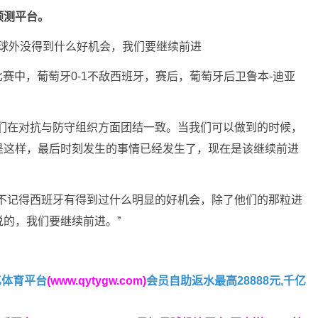
预测平台。
比赛中，葡萄牙0-1不敌西班牙，赛后，葡萄牙后卫鲁本-迪亚
我们在对抗与防守组织方面团结一致。当我们可以做到的时候，
是这样，最后时刻发生的事情已经发生了，现在是该继续前进
我不记得西班牙有得到过什么明显的好机会，除了他们的那粒进
的，我们要继续前进。”
亿体育平台
(www.qytygw.com)
会员自助返水最高28888元,千亿