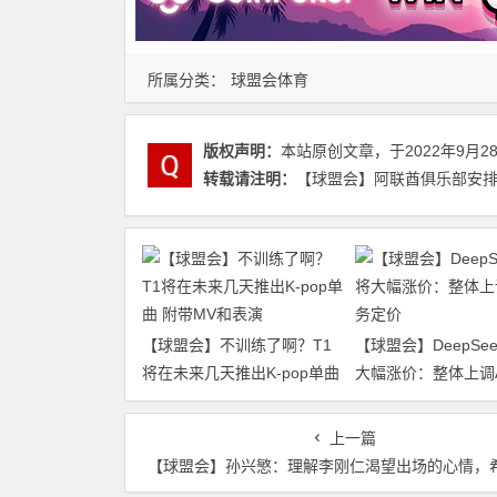
所属分类：
球盟会体育
版权声明：
本站原创文章，于2022年9月2
转载请注明：
【球盟会】阿联酋俱乐部安排
【球盟会】不训练了啊？T1
【球盟会】DeepSe
将在未来几天推出K-pop单曲
大幅涨价：整体上调A
附带MV和表演
定价
上一篇
【球盟会】孙兴慜：理解李刚仁渴望出场的心情，希望这些经历让他更