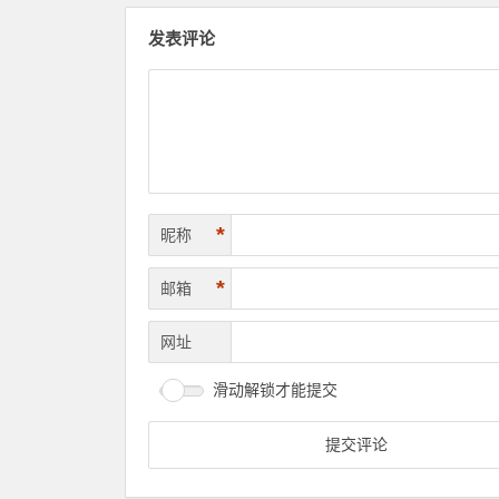
发表评论
*
昵称
*
邮箱
网址
滑动解锁才能提交