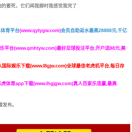
怕的要死，它们闻我脚时我感觉我完了
亿体育平台
(www.qytygw.com)
会员自助返水最高28888元,千亿
(www.qmhtyw.com)最好足球投注平台,开户送88元,美
际娱乐下载(www.l8gjw.com)全球最佳老虎机平台,每日存
育app下载(www.lhgjgw.com)真人百家乐连赢,最高
整理发布。