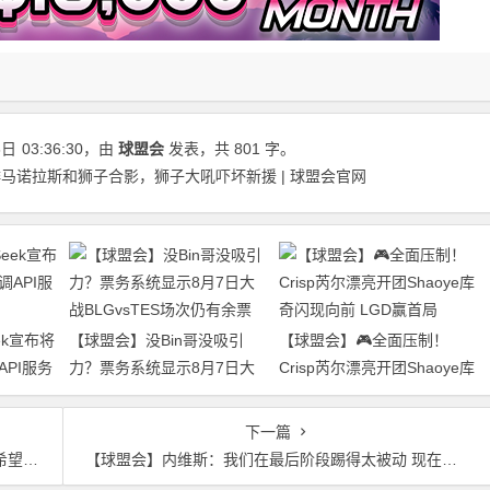
8日
03:36:30
，由
球盟会
发表，共 801 字。
马诺拉斯和狮子合影，狮子大吼吓坏新援 | 球盟会官网
ek宣布将
【球盟会】没Bin哥没吸引
【球盟会】🎮全面压制！
PI服务
力？票务系统显示8月7日大
Crisp芮尔漂亮开团Shaoye库
战BLGvsTES场次仍有余票
奇闪现向前 LGD赢首局
下一篇
加成熟
【球盟会】内维斯：我们在最后阶段踢得太被动 现在要专注于备战世界杯