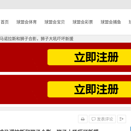
首页
球盟会体育
球盟会宝贝
球盟会彩票
球盟会捕鱼
马诺拉斯和狮子合影，狮子大吼吓坏新援
发表评论