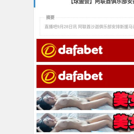
【球盟会】阿联酋俱乐部安
摘要
直播吧9月28日讯 阿联酋沙迦俱乐部安排新援