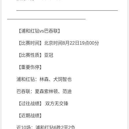
——————————————————————
—————————————————
【浦和红钻vs巴吞联】
【比赛时间】北京时间8月22日19点00分
【比赛性质】亚冠
【重要伤停】
浦和红钻：林森、犬饲智也
巴吞联：夏森索林顿、范迪
【过往战绩】 双方无交锋
【近期战绩】
近10场：浦和红钻6胜2平2负