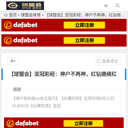
首页
球盟会体育
【球盟会】亚冠彩经：神户不再神，红钻继续红
A+
发表评论
【球盟会】亚冠彩经：神户不再神，红钻继续红
摘要
【神户胜利船vs全北现代】【比赛时间】北京时间8月22日
15点00分【比赛性质】亚冠