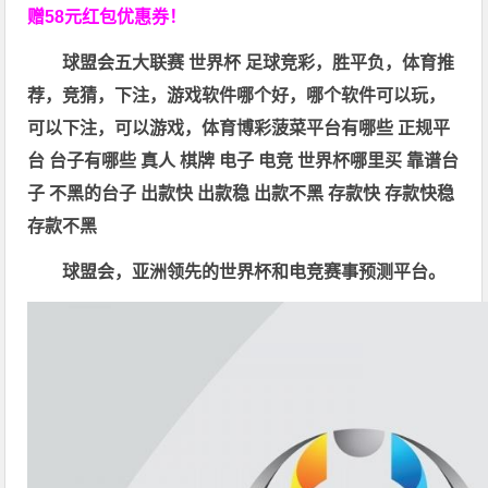
赠58元红包优惠券！
球盟会五大联赛 世界杯 足球竞彩，胜平负，体育推
荐，竞猜，下注，游戏软件哪个好，哪个软件可以玩，
可以下注，可以游戏，体育博彩菠菜平台有哪些 正规平
台 台子有哪些 真人 棋牌 电子 电竞 世界杯哪里买 靠谱台
子 不黑的台子 出款快 出款稳 出款不黑 存款快 存款快稳
存款不黑
球盟会，亚洲领先的世界杯和电竞赛事预测平台。