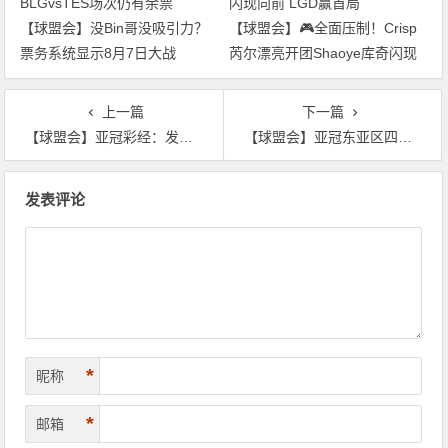
【球盟会】没Bin哥没吸引力？
【球盟会】🎮全面压制！Crisp
票务系统显示8月7日大战
芮尔漂亮开团Shaoye库奇闪现
BLGvsTES场次仍有余票
向前 LGD赢首局
上一篇
下一篇
【球盟会】亚冠彩经：发动机一响，黄金万两
【球盟会】亚冠东亚区四强对阵出炉：神户vs全北，浦和vs巴吞联
文
发表评论
章
导
航
*
昵称
*
邮箱