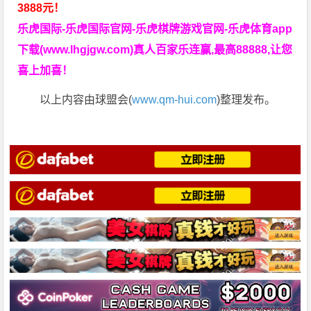
3888元！
乐虎国际-乐虎国际官网-乐虎棋牌游戏官网-乐虎体育app
下载(www.lhgjgw.com)真人百家乐连赢,最高88888,让您
喜上加喜！
以上内容由球盟会(
www.qm-hui.com
)整理发布。