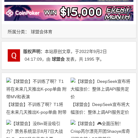
所属分类：
球盟会体育
版权声明：
本站原创文章，于2022年9月2日
04:17:09
，由
球盟会
发表，共 1995 字。
【球盟会】不训练了啊？T1将
【球盟会】DeepSeek宣布将大
在未来几天推出K-pop单曲 附带
幅涨价：整体上调API服务定价
MV和表演