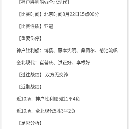
【神户胜利船vs全北现代】
【比赛时间】北京时间8月22日15点00分
【比赛性质】亚冠
【重要伤停】
神户胜利船：博扬、藤本宪明、桑佩尔、菊池流帆
全北现代：崔普庆、洪正好、李根好
【过往战绩】 双方无交锋
【近期战绩】
近10场：神户胜利船5胜1平4负
近10场：全北现代5胜3平2负
【足彩分析】