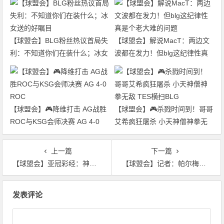
【球盟会】BLG粉丝热议首局失
【球盟会】解说MacT：两边文
利：不知道你们在装什么；冰女
波都在发力！但blg这纪律性真
送的好瞩目
是个老大难的问题
【球盟会】🎮降维打击 AG战胜
【球盟会】🎮杀戮时间到！哥哥
ROC与KSG会师决赛 AG 4-0
艾希疯狂屠杀 小天神僧神拳无
ROC
敌 TES横扫BLG
上一篇
下一篇
【球盟会】亚冠彩经：神户不再神，红钻继续红
【球盟会】记者：帕尔梅拉斯极不愿出售达尼洛，阿森纳将其签下的机会不大
文
发表评论
章
导
航