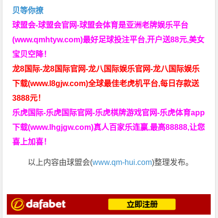
贝等你撩
球盟会-球盟会官网-球盟会体育是亚洲老牌娱乐平台
(www.qmhtyw.com)最好足球投注平台,开户送88元,美女
宝贝空降！
龙8国际-龙8国际官网-龙八国际娱乐官网-龙八国际娱乐
下载(www.l8gjw.com)全球最佳老虎机平台,每日存款送
3888元！
乐虎国际-乐虎国际官网-乐虎棋牌游戏官网-乐虎体育app
下载(www.lhgjgw.com)真人百家乐连赢,最高88888,让您
喜上加喜！
以上内容由球盟会(
www.qm-hui.com
)整理发布。