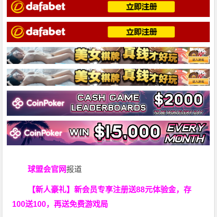
球盟会官网
报道
【新人豪礼】新会员专享注册送88元体验金，存
100送100，再送免费游戏局