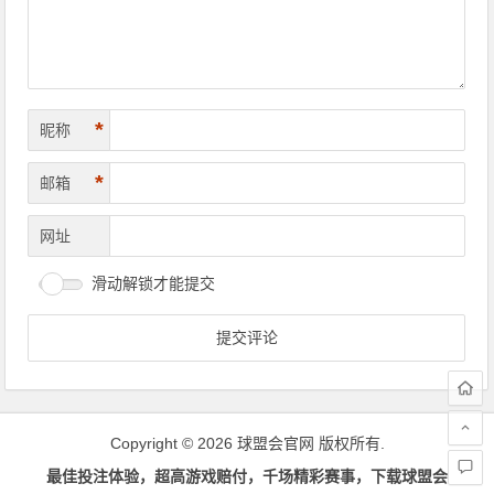
*
昵称
*
邮箱
网址
滑动解锁才能提交
Copyright © 2026 球盟会官网 版权所有.
最佳投注体验，超高游戏赔付，千场精彩赛事，下载球盟会