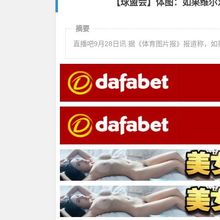
【球盟会】体图：如果维尔
摘要
直播吧9月28日讯 据《体育图片报》报道称，