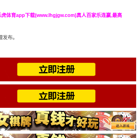
育app下载(www.lhgjgw.com)真人百家乐连赢,最高
整理发布。