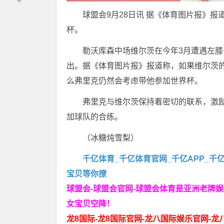
球盟会9月28日讯 据《体育图片报》
杯。
勒沃库森中场维尔茨在今年3月遭遇左
出。据《体育图片报》报道称，如果维尔茨
么弗里克仍然会考虑带他参加世界杯。
弗里克与维尔茨保持着密切的联系，激励
加球队的合练。
（冰糖炖雪梨）
千亿体育_千亿体育官网_千亿APP_千
宝贝等你撩
球盟会-球盟会官网-球盟会体育是亚洲老牌娱乐平台
女宝贝空降！
龙8国际-龙8国际官网-龙八国际娱乐官网-龙八国