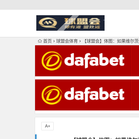
首页
球盟会体育
【球盟会】体图：如果维尔茨
A+