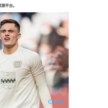
预测平台。