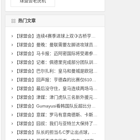
球盟会老虎机
热门文章
【球盟会】连续4赛季进球上双🍋古桥亨梧双响，21轮10球登顶苏超射手榜
【球盟会】曼晚：曼联需要左脚进攻球员，他们应该签下布伦特福德的姆贝莫
【球盟会】马卡报：迈阿密国际将受邀参加新世俱杯，国际足联官宣在即
【球盟会】记者：佩德里完成部分团队训练，已接近复出
【球盟会】巴尔扎利：皇马和曼城是欧冠冠军的热门 看好国米淘汰马竞
【球盟会】回声报：亨德森的比赛仅610人入场 菲尔米诺连续13场进球荒
【球盟会】最后没守住，皇马连续两场马德里德比遭马竞绝平
【球盟会】津媒：津门虎队三名新外援元旦后赴海口冬训，徐嘉敏随河南队训练
【球盟会】Gumayusi看韩国队反超比分：走起兴慜哥，拜托！哥你是英雄啊
【球盟会】意媒：罗马有意南德斯、卡斯特罗维利和镰田大地
【球盟会】囧叔：我们与亚特兰大保持了11分的分差 8个月前就说国米比尤文强
【球盟会】队长的担当💪C罗让出点球，并向球迷打手势示意别嘘马内