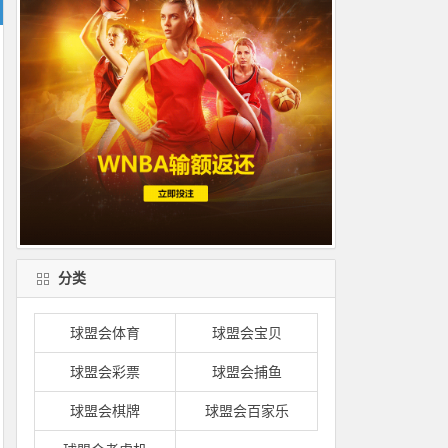
分类
球盟会体育
球盟会宝贝
球盟会彩票
球盟会捕鱼
球盟会棋牌
球盟会百家乐