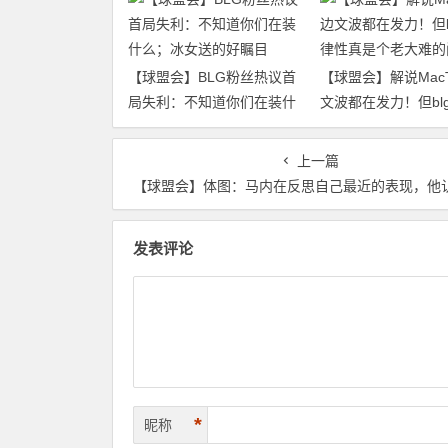
【球盟会】BLG粉丝热议首
【球盟会】解说Mac
局失利：不知道你们在装什
文波都在发力！但bl
么；冰女送的好瞩目
性真是个老大难的问
上一篇
【球盟会】体图：马内在反思自己最近的表现，他认为没展示出自己
发表评论
*
昵称