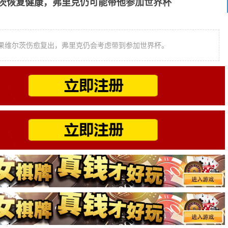
茨恢复健康，弗里克仍可能带他参加世界杯
如果维尔茨伤愈复出，弗里克仍会考虑带到参加世界杯。