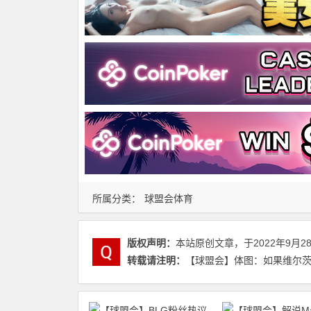
所属分类：
球盟会体育
版权声明：
本站原创文章，于2022年9月2
转载请注明：
【球盟会】体图：如果维尔茨