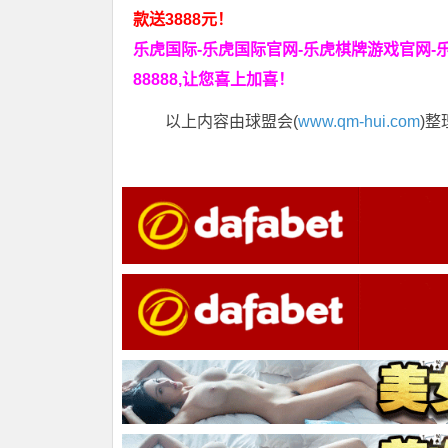
款送3888元！
乐虎国际-乐虎国际官网-乐虎棋牌游戏官网-乐虎体
88888,让您喜上加喜！
以上内容由球盟会(
www.qm-hui.com
)