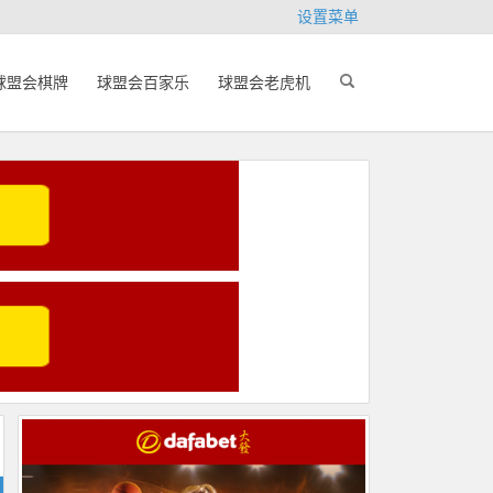
设置菜单
球盟会棋牌
球盟会百家乐
球盟会老虎机