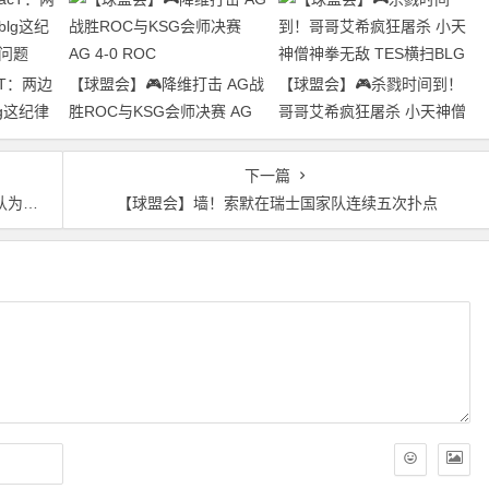
T：两边
【球盟会】🎮降维打击 AG战
【球盟会】🎮杀戮时间到！
g这纪律
胜ROC与KSG会师决赛 AG
哥哥艾希疯狂屠杀 小天神僧
题
4-0 ROC
神拳无敌 TES横扫BLG
下一篇
的能力
【球盟会】墙！索默在瑞士国家队连续五次扑点