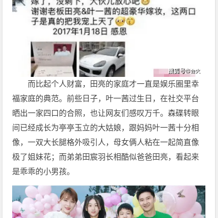
而比起个人财富，田亮的家庭才一直是娱乐圈里幸
福家庭的典范。前些日子，叶一茜过生日，在社交平台
晒出一家四口的合照，也让网友们感叹万千。森碟转眼
间已经成长为亭亭玉立的大姑娘，跟妈妈叶一茜十分相
像，一双大长腿格外吸引人，母女俩人粘在一起简直像
极了姐妹花；而弟弟田宸羽长相酷似爸爸田亮，看起来
是乖乖的小男孩。