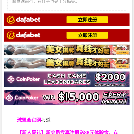
腰急速前行，看样子也是十分搞笑。
球盟会官网
报道
【新人豪礼】新会员专享注册送88元体验金，存