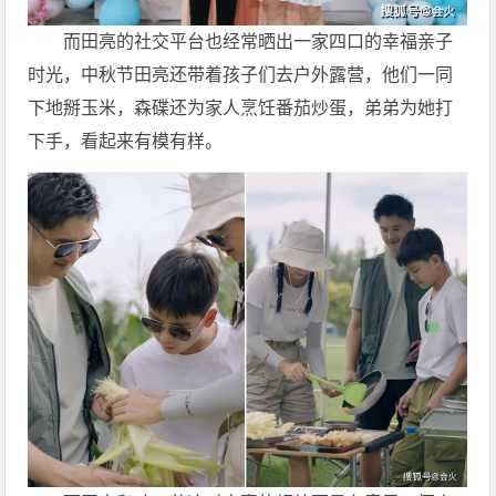
而田亮的社交平台也经常晒出一家四口的幸福亲子
时光，中秋节田亮还带着孩子们去户外露营，他们一同
下地掰玉米，森碟还为家人烹饪番茄炒蛋，弟弟为她打
下手，看起来有模有样。