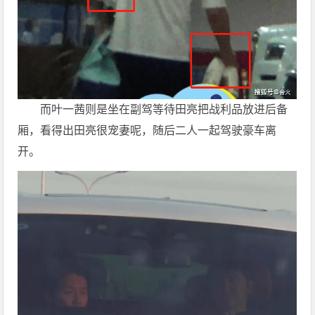
而叶一茜则是坐在副驾等待田亮把战利品放进后备
厢，看得出田亮很宠妻呢，随后二人一起驾驶豪车离
开。