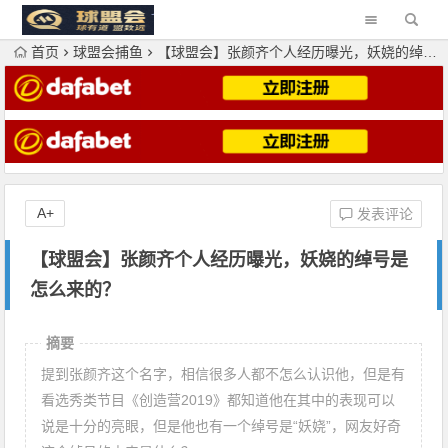
首页
球盟会捕鱼
【球盟会】张颜齐个人经历曝光，妖娆的绰号是怎么来的？
A+
发表评论
【球盟会】张颜齐个人经历曝光，妖娆的绰号是
怎么来的？
摘要
提到张颜齐这个名字，相信很多人都不怎么认识他，但是有
看选秀类节目《创造营2019》都知道他在其中的表现可以
说是十分的亮眼，但是他也有一个绰号是“妖娆”，网友好奇