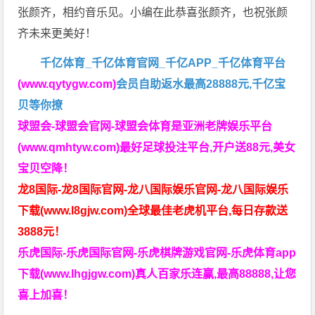
张颜齐，相约音乐见。小编在此恭喜张颜齐，也祝张颜
齐未来更美好！
千亿体育_千亿体育官网_千亿APP_千亿体育平台
(www.qytygw.com)
会员自助返水最高28888元,千亿宝
贝等你撩
球盟会-球盟会官网-球盟会体育是亚洲老牌娱乐平台
(www.qmhtyw.com)最好足球投注平台,开户送88元,美女
宝贝空降！
龙8国际-龙8国际官网-龙八国际娱乐官网-龙八国际娱乐
下载(www.l8gjw.com)全球最佳老虎机平台,每日存款送
3888元！
乐虎国际-乐虎国际官网-乐虎棋牌游戏官网-乐虎体育app
下载(www.lhgjgw.com)真人百家乐连赢,最高88888,让您
喜上加喜！