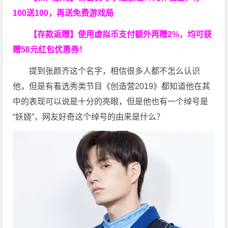
100送100，再送免费游戏局
【存款返赠】使用虚拟币支付额外再赠2%，均可获
赠58元红包优惠券！
提到张颜齐这个名字，相信很多人都不怎么认识
他，但是有看选秀类节目《创造营2019》都知道他在其
中的表现可以说是十分的亮眼，但是他也有一个绰号是
“妖娆”，网友好奇这个绰号的由来是什么？