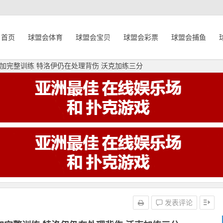
首页
球盟会体育
球盟会宝贝
球盟会彩票
球盟会捕鱼
加完整训练 特洛伊仍在处理背伤 沃克加练三分
发表评论