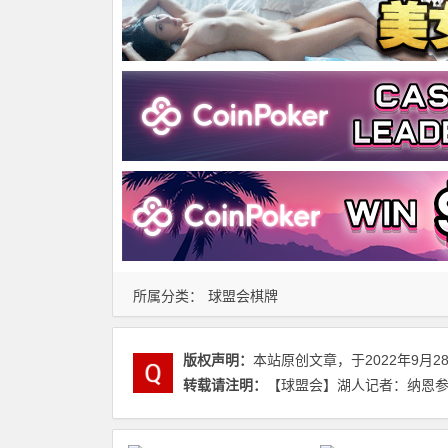
所属分类：
球盟会棋牌
版权声明：
本站原创文章，于2022年9月2
转载请注明：
【球盟会】湖人记者：纳恩参加