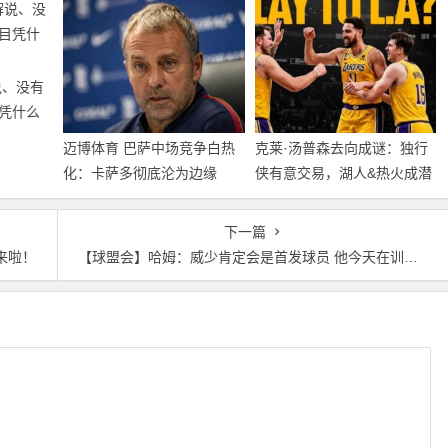
说、没有
凭什么
迈博体育 巴萨中场竞争白热
克莱·汤普森去向成谜：独行
化：卡萨多彻底沦为边缘
侠有意交易，湖人&热火成潜
人，沙特高薪邀约引发去留
在下家，大发体育助力你的
两难
致富之路！
下一篇
来啦！
【球盟会】哈姆：威少肯定会是首发球员 他今天在训练中引领全队