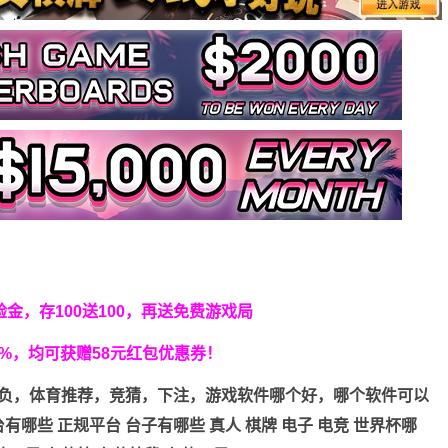
金，存100送100，再送免费游戏局
%，均可获赠58元红包优惠券！
平负，体育推荐，竞猜，下注，游戏软件哪个好，哪个软件可以
哪些 正规平台 台子有哪些 真人 棋牌 电子 电竞 世界杯哪