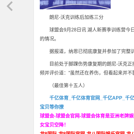
朗尼-沃克训练后加练三分
球盟会9月28日讯 湖人新赛季训练营今日正
的情况。
据报道，纳恩已彻底康复并参加了完整
目前处于脚踝伤势康复期的朗尼-沃克正接近
频并评价道：“虽然还在养伤，但看起来并不
（最佳第十五人）
千亿体育_千亿体育官网_千亿APP_千
宝贝等你撩
球盟会-球盟会官网-球盟会体育是亚洲老牌娱乐平台
女宝贝空降！
龙8国际-龙8国际官网-龙八国际娱乐官网-龙八国