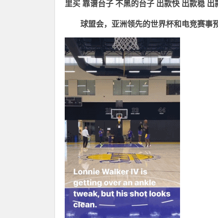
里买 靠谱台子 不黑的台子 出款快 出款稳 出
球盟会，亚洲领先的世界杯和电竞赛事