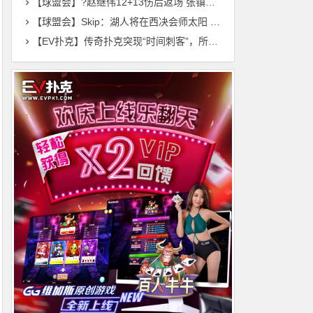
【球盟会】?赵继伟12+13伤后返场 张镇麟末节4记三分 辽宁双杀新疆
【球盟会】Skip：湖人将在西决会师太阳 他们有50%的可能挺进总决赛
【EV扑克】传奇扑克突现“时间刺客”，所有选手命根子都被它拿捏了！