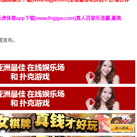
育app下载(www.lhgjgw.com)真人百家乐连赢,最高
整理发布。