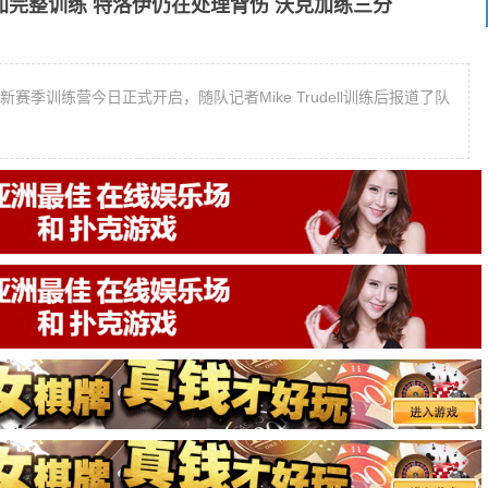
完整训练 特洛伊仍在处理背伤 沃克加练三分
赛季训练营今日正式开启，随队记者Mike Trudell训练后报道了队