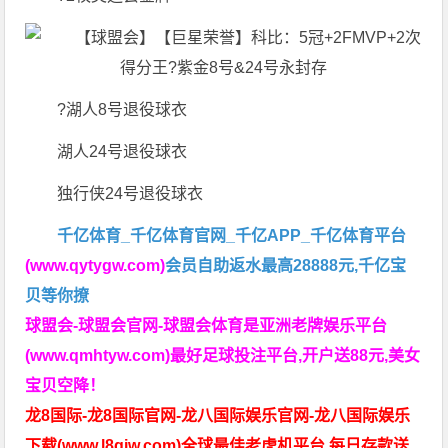
?
湖人8号退役球衣
湖人24号退役球衣
独行侠24号退役球衣
千亿体育_千亿体育官网_千亿APP_千亿体育平台
(www.qytygw.com)
会员自助返水最高28888元,千亿宝
贝等你撩
球盟会-球盟会官网-球盟会体育是亚洲老牌娱乐平台
(www.qmhtyw.com)最好足球投注平台,开户送88元,美女
宝贝空降！
龙8国际-龙8国际官网-龙八国际娱乐官网-龙八国际娱乐
下载(www.l8gjw.com)全球最佳老虎机平台,每日存款送