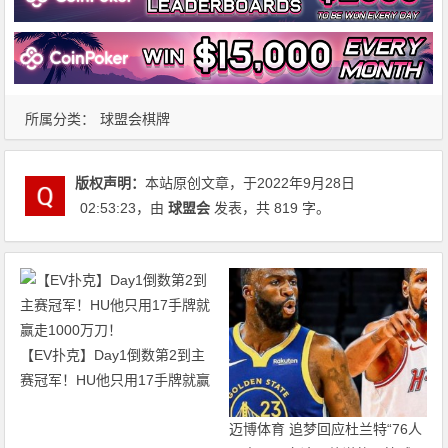
所属分类：
球盟会棋牌
版权声明：
本站原创文章，于2022年9月28日
02:53:23
，由
球盟会
发表，共 819 字。
【EV扑克】Day1倒数第2到主
赛冠军！HU他只用17手牌就赢
走1000万刀！
迈博体育 追梦回应杜兰特“76人