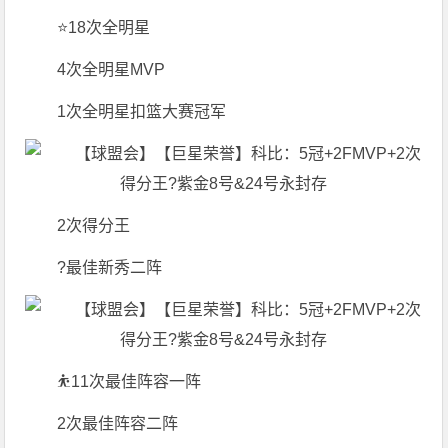
⭐
18次全明星
4次全明星MVP
1次全明星扣篮大赛冠军
2次得分王
?
最佳新秀二阵
⛹️
11次最佳阵容一阵
2次最佳阵容二阵