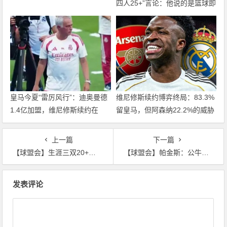
四人25+”言论：他说的是篮球即
得分，但别拿他和詹姆斯作比较
皇马今夏“雷厉风行”：迪奥曼德
维尼修斯续约博弈终局：83.3%
1.4亿加盟，维尼修斯续约在
留皇马，但阿森纳22.2%的威胁
即，阿森纳“声东击西”策略落
真实存在，大发体育助力你的致
空，大发体育助力你的致富之
富之路！
上一篇
下一篇
路！
【球盟会】生涯三双20+排行榜：现役10人上榜 此人仅用4年就进历史前十?
【球盟会】帕金斯：公牛新赛季最多算一支附加赛球队 老鹰都比他们强
文
发表评论
章
导
航