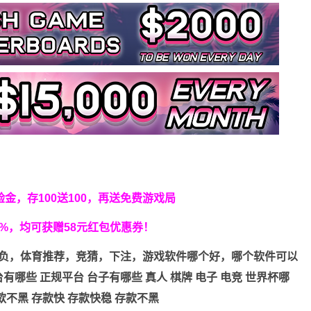
金，存100送100，再送免费游戏局
%，均可获赠58元红包优惠券！
平负，体育推荐，竞猜，下注，游戏软件哪个好，哪个软件可以
哪些 正规平台 台子有哪些 真人 棋牌 电子 电竞 世界杯哪
款不黑 存款快 存款快稳 存款不黑