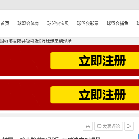
首页
球盟会体育
球盟会宝贝
球盟会彩票
球盟会捕鱼
国vs喀麦隆共吸引近6万球迷来到现场
发表评论