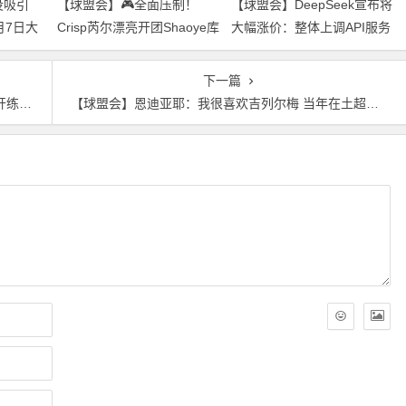
没吸引
【球盟会】🎮全面压制！
【球盟会】DeepSeek宣布将
月7日大
Crisp芮尔漂亮开团Shaoye库
大幅涨价：整体上调API服务
仍有余票
奇闪现向前 LGD赢首局
定价
下一篇
！！
【球盟会】恩迪亚耶：我很喜欢吉列尔梅 当年在土超前三个进球都是他助攻