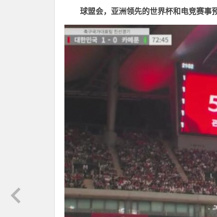
球盟会，亚洲领先的世界杯和电竞赛事