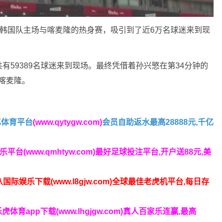
晚，韩国队主场与喀麦隆的热身赛，吸引到了近6万名球迷来到现
有59389名球迷来到现场。最终凭借着孙兴慜在第34分钟的
喀麦隆。
亿体育平台
(www.qytygw.com)
会员自助返水最高28888元,千亿
(www.qmhtyw.com)最好足球投注平台,开户送88元,美
际娱乐下载(www.l8gjw.com)全球最佳老虎机平台,每日存
育app下载(www.lhgjgw.com)真人百家乐连赢,最高