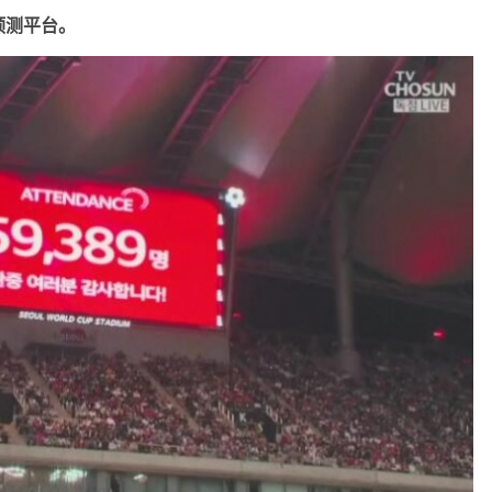
预测平台。