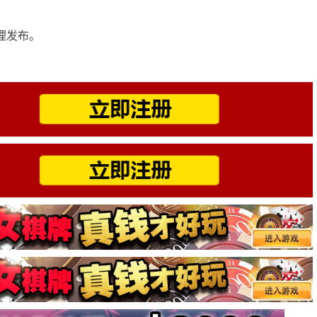
整理发布。