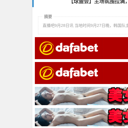
【球盟会】主场氛围拉满，
摘要
直播吧9月28日讯 当地时间9月27日晚，韩国