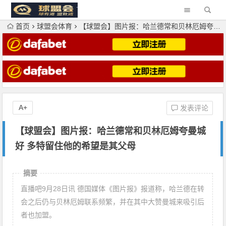
首页
球盟会体育
【球盟会】图片报：哈兰德常和贝林厄姆夸曼城好 多特留住他的希望是其父母
A+
发表评论
【球盟会】图片报：哈兰德常和贝林厄姆夸曼城
好 多特留住他的希望是其父母
摘要
直播吧9月28日讯 德国媒体《图片报》报道称，哈兰德在转
会之后仍与贝林厄姆联系频繁，并在其中大赞曼城来吸引后
者也加盟。