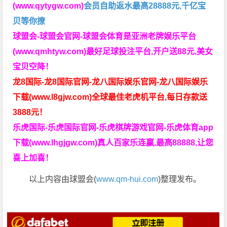
(www.qytygw.com)
会员自助返水最高28888元,千亿宝
贝等你撩
球盟会-球盟会官网-球盟会体育是亚洲老牌娱乐平台
(www.qmhtyw.com)最好足球投注平台,开户送88元,美女
宝贝空降！
龙8国际-龙8国际官网-龙八国际娱乐官网-龙八国际娱乐
下载(www.l8gjw.com)全球最佳老虎机平台,每日存款送
3888元！
乐虎国际-乐虎国际官网-乐虎棋牌游戏官网-乐虎体育app
下载(www.lhgjgw.com)真人百家乐连赢,最高88888,让您
喜上加喜！
以上内容由球盟会(
www.qm-hui.com
)整理发布。