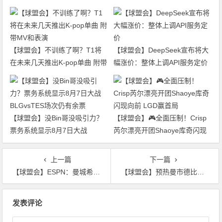
【球盟会】不训练了啊？T1将
【球盟会】DeepSeek宣布将大
在未来几天推出K-pop单曲 附带
幅涨价：整体上调API服务定价
MV和表演
【球盟会】没Bin哥没吸引力？
【球盟会】🎮全面压制！Crisp
票务系统显示8月7日大战
芮尔漂亮开团Shaoye库奇闪现
BLGvsTES场次仍有余票
向前 LGD赢首局
上一篇
下一篇
【球盟会】ESPN：曼城希望世界杯期间宣布瓜帅续约，球队内部对此感到乐观
【球盟会】预热曼市德比，曼城晒海报回顾1989年5比1击败曼联
文
发表评论
章
导