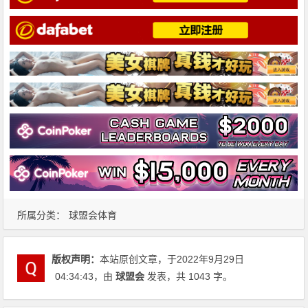
所属分类：
球盟会体育
版权声明：
本站原创文章，于2022年9月29日
04:34:43
，由
球盟会
发表，共 1043 字。