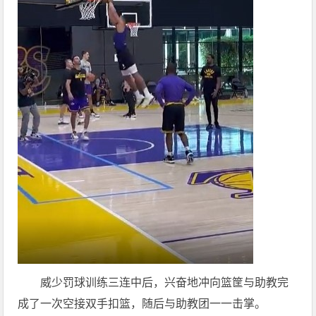
威少罚球训练三连中后，兴奋地冲向篮筐与助教完
成了一次空接双手扣篮，随后与助教团一一击掌。