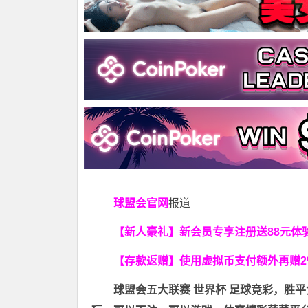
球盟会官网
报道
【新人豪礼】新会员专享注册送88元体验
【存款返赠】使用虚拟币支付额外再赠2
球盟会五大联赛 世界杯 足球竞彩，胜