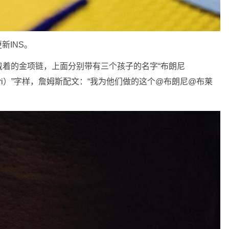
新INS。
戴着的金项链，上面分别带有三个孩子的名字“布朗尼
Zhuri）”字样，詹姆斯配文：“我为他们做的这个@布朗尼@布莱