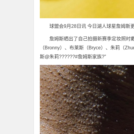
球盟会9月28日讯 今日湖人球星詹姆斯更
詹姆斯晒出了自己拍摄新赛季定妆照时
（Bronny）、布莱斯（Bryce）、朱莉（
斯@朱莉??????#詹姆斯家族?”