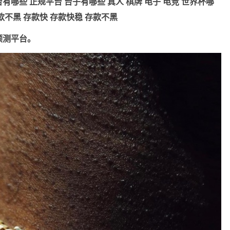
哪些 正规平台 台子有哪些 真人 棋牌 电子 电竞 世界杯哪
款不黑 存款快 存款快稳 存款不黑
预测平台。