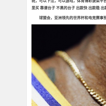
玩，可以下注，可以游戏，体育博彩菠菜平台有
里买 靠谱台子 不黑的台子 出款快 出款稳 出
球盟会，亚洲领先的世界杯和电竞赛事