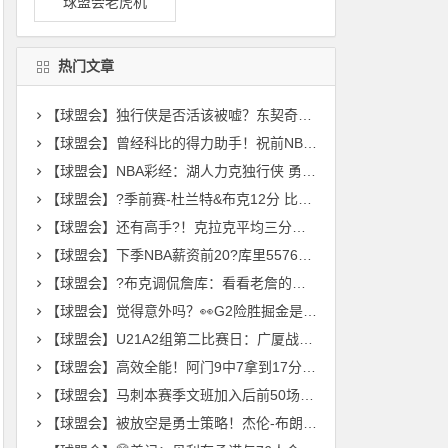
球盟会老虎机
热门文章
【球盟会】独行侠是否活该被嘘？东契奇：可能吧 我们还有时间来弥补
【球盟会】曾经科比的得力助手！祝前NBA球员奥多姆46岁生日快乐！🎂
【球盟会】NBA彩经：湖人力克独行侠 勇士不敌爵士 尼克斯击退火箭
【球盟会】?季前赛-杜兰特&布克12分 比尔11分 巴格利25+7 太阳加时拔塞
【球盟会】还有高手?！克拉克平均三分投射距离8.56米 超库里利拉德吹羊
【球盟会】下季NBA薪资前20?库里5576万居首 帝詹约第2 比尔第6 东契奇17
【球盟会】?布克调侃詹库：看看老詹的乳白外套 再看看摄影师沃德尔
【球盟会】觉得意外吗？👀G2险胜掘金是哈登和小卡季后赛首次同场赢球
【球盟会】U21A2组第二比赛日：广厦战胜同曦 浙江大胜天津 深圳憾负山西
【球盟会】高效全能！阿门9中7拿到17分10板6助1断3帽
【球盟会】马刺本赛季文班加入后前50场10胜40负 去年同期14胜36负
【球盟会】被放空是勇士策略！杰伦-布朗转推：更多的球队应该采用这个策略