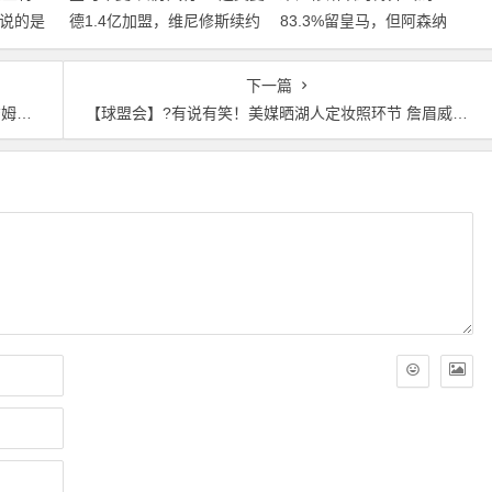
他说的是
德1.4亿加盟，维尼修斯续约
83.3%留皇马，但阿森纳
他和詹
在即，阿森纳“声东击西”策略
22.2%的威胁真实存在，大发
落空，大发体育助力你的致
体育助力你的致富之路！
下一篇
富之路！
族?
【球盟会】?有说有笑！美媒晒湖人定妆照环节 詹眉威三人开心互动片段