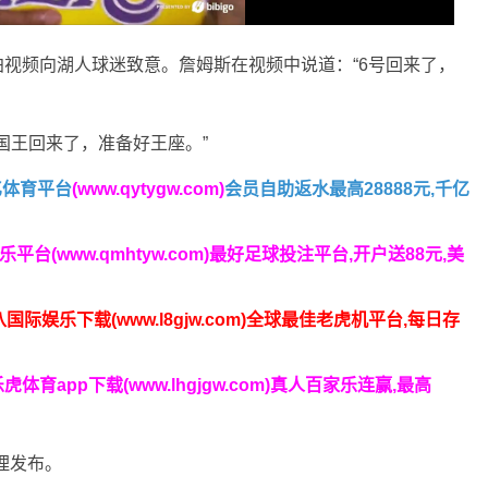
斯拍视频向湖人球迷致意。詹姆斯在视频中说道：“6号回来了，
国王回来了，准备好王座。”
亿体育平台
(www.qytygw.com)
会员自助返水最高28888元,千亿
(www.qmhtyw.com)最好足球投注平台,开户送88元,美
际娱乐下载(www.l8gjw.com)全球最佳老虎机平台,每日存
育app下载(www.lhgjgw.com)真人百家乐连赢,最高
整理发布。