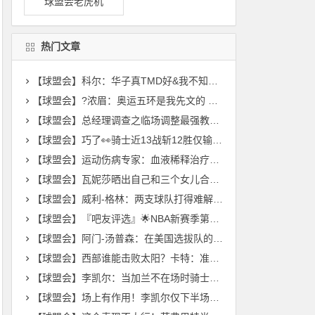
球盟会老虎机
热门文章
【球盟会】科尔：华子真TMD好&我不知要如何备战 他是森林狼走到现在的原因
【球盟会】?浓眉：奥运五环是我先文的 别让老詹忽悠了 他在模仿我！
【球盟会】总经理调查之临场调整最强教练：卢第一 斯波&戴格诺特分列二三
【球盟会】巧了👀骑士近13战斩12胜仅输凯尔特人 下一场将再次面对绿军
【球盟会】运动伤病专家：血液稀释治疗通常至少要做3个月 利拉德或赛季报销
【球盟会】瓦妮莎晒出自己和三个女儿合照：??????
【球盟会】威利-格林：两支球队打得难解难分 直到最后几个回合才分出胜负
【球盟会】『吧友评选』🌟NBA新赛季第四控卫：詹姆斯-哈登！
【球盟会】阿门-汤普森：在美国选拔队的经历很有趣 我能与那些老将们抗衡
【球盟会】西部谁能击败太阳？卡特：准确的说是谁能击败掘金 该球队是太阳
【球盟会】李凯尔：当加兰不在场时骑士更强局势对他们也更有利
【球盟会】场上有作用！李凯尔仅下半场出战11分钟 4投1中得2分2板3助