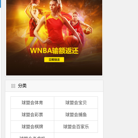
分类
球盟会体育
球盟会宝贝
球盟会彩票
球盟会捕鱼
球盟会棋牌
球盟会百家乐