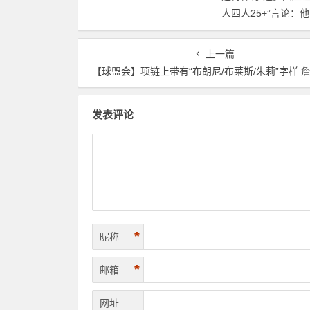
人四人25+”言论：
篮球即得分，但别拿
姆斯作比较
上一篇
【球盟会】项链上带有“布朗尼/布莱斯/朱莉”字样 詹姆斯：詹姆斯家
发表评论
*
昵称
*
邮箱
网址