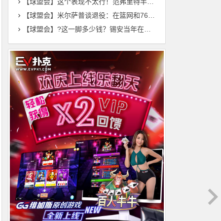
【球盟会】这个表现不太行！范弗里特半场三分5中2拿6分 仅送2助&正负值-19
【球盟会】米尔萨普谈退役：在篮网和76人时 我感觉失去了打球的动力
【球盟会】?这一脚多少钱？锡安当年在杜克比赛中曾踩爆球鞋+受伤下场