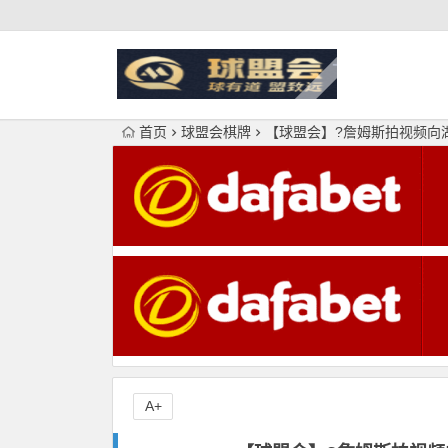
首页
球盟会棋牌
【球盟会】?️詹姆斯拍视频向
A+