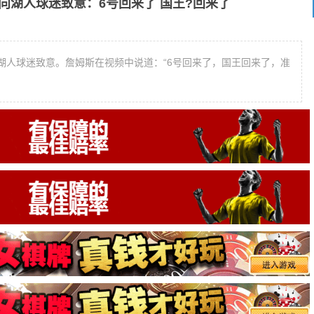
频向湖人球迷致意：6号回来了 国王?回来了
向湖人球迷致意。詹姆斯在视频中说道：“6号回来了，国王回来了，准