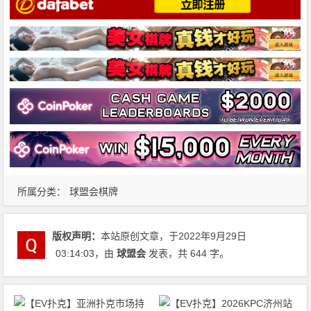
所属分类：
球盟会棋牌
版权声明：
本站原创文章，于2022年9月29日
03:14:03
，由
球盟会
发表，共 644 字。