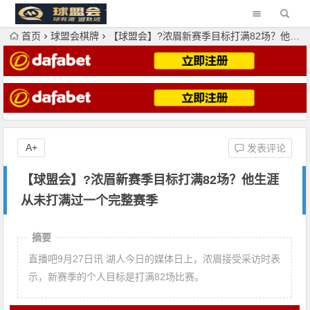
首页
球盟会棋牌
【球盟会】?浓眉新赛季目标打满82场？他生涯从未打满过一个完整赛季
A+
发表评论
【球盟会】?浓眉新赛季目标打满82场？他生涯
从未打满过一个完整赛季
摘要
直播吧9月27日讯 湖人今日的媒体日上，浓眉接受采访时表
示，新赛季的个人目标是打满82场比赛。