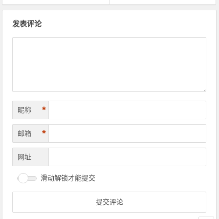
文
发表评论
章
导
航
*
昵称
*
邮箱
网址
滑动解锁才能提交