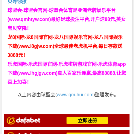
贝等你撩
球盟会-球盟会官网-球盟会体育是亚洲老牌娱乐平台
(www.qmhtyw.com)最好足球投注平台,开户送88元,美女
宝贝空降！
龙8国际-龙8国际官网-龙八国际娱乐官网-龙八国际娱乐
下载(www.l8gjw.com)全球最佳老虎机平台,每日存款送
3888元！
乐虎国际-乐虎国际官网-乐虎棋牌游戏官网-乐虎体育app
下载(www.lhgjgw.com)真人百家乐连赢,最高88888,让您
喜上加喜！
以上内容由球盟会(
www.qm-hui.com
)整理发布。