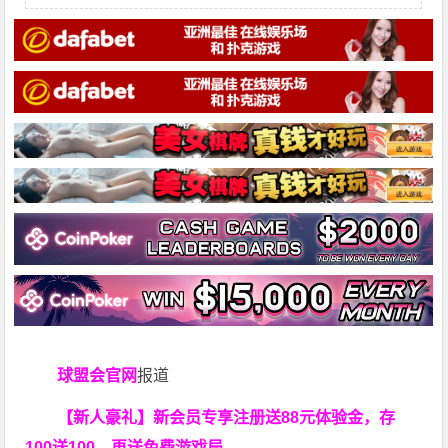
球盟会官网
报道
【新人豪礼】新会员专享注册送88元体验金，存
100送100，再送免费游戏局