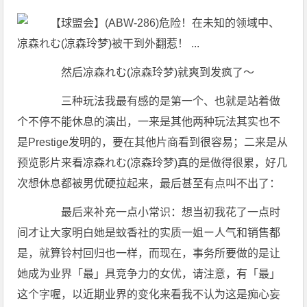
然后凉森れむ(凉森玲梦)就爽到发疯了〜
三种玩法我最有感的是第一个、也就是站着做
个不停不能休息的演出，一来是其他两种玩法其实也不
是Prestige发明的，要在其他片商看到很容易；二来是从
预览影片来看凉森れむ(凉森玲梦)真的是做得很累，好几
次想休息都被男优硬拉起来，最后甚至有点叫不出了：
最后来补充一点小常识：想当初我花了一点时
间才让大家明白她是蚊香社的实质一姐ー人气和销售都
是，就算铃村回归也一样，而现在，事务所要做的是让
她成为业界「最」具竞争力的女优，请注意，有「最」
这个字喔，以近期业界的变化来看我不认为这是痴心妄