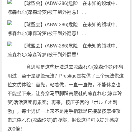
意思就是这些玩法过去凉森れむ(凉森玲梦)不曾
用过，至于是那些玩法？Prestige是提供了三个玩法供这
位女优体验：首先，站着做，一直一直做，不能休息也
不能坐下来，让身穿马甲脚踩高跟鞋的凉森れむ(凉森玲
梦)活活爽死再累死；再来，按压子宫的「ポルチオ刺
激」，每个男优一上来不是用手指就是直接拿按摩棒攻
击凉森れむ(凉森玲梦)的腹部，据说这样可以提升感度
200倍！