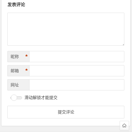
发表评论
章
导
航
*
昵称
*
邮箱
网址
滑动解锁才能提交