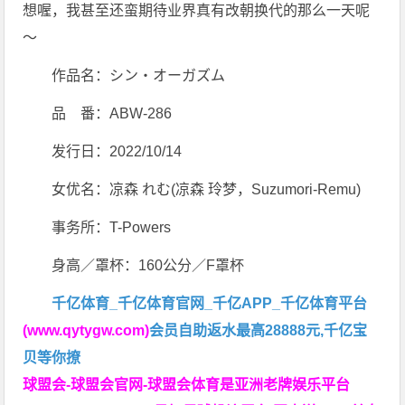
想喔，我甚至还蛮期待业界真有改朝换代的那么一天呢
〜
作品名：シン・オーガズム
品 番：ABW-286
发行日：2022/10/14
女优名：凉森 れむ(凉森 玲梦，Suzumori-Remu)
事务所：T-Powers
身高／罩杯：160公分／F罩杯
千亿体育_千亿体育官网_千亿APP_千亿体育平台
(www.qytygw.com)
会员自助返水最高28888元,千亿宝
贝等你撩
球盟会-球盟会官网-球盟会体育是亚洲老牌娱乐平台