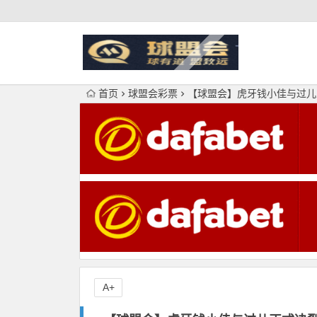
首页
球盟会彩票
【球盟会】虎牙钱小佳与过儿
A+