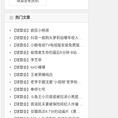
球盟会老虎机
热门文章
【球盟会】疯狂小杨哥
【球盟会】抖音一姐狗头萝莉自曝年收入2.7w抖音一姐狗头萝莉自曝年收入2.7w，真实原因惹人唏嘘！
【球盟会】小鲸电视TV电视版安装免费版小鲸电视TV电视版安装免费版：支持回看视频的软件！
【球盟会】偷情者生命的最后5分钟 B站视频
【球盟会】李艺菲
【球盟会】lol小裸裸
【球盟会】王者荣耀纯白
【球盟会】老李手握沈曼“小视频”老李和沈曼合伙原因曝光！皆因老李手握沈曼“小视频”！
【球盟会】拳师七号
【球盟会】斗鱼王小贝碰瓷被拉进小黑屋斗鱼王小贝碰瓷被拉进小黑屋！发长文回应：主播就是…
【球盟会】周渝民夫妻被保险经纪人诈骗 受骗金额超七百万
【球盟会】豆瓣高达8.7分的动画片《黄金小子》很励志【阿里云盘、磁力链接 1080P 修复版下载】