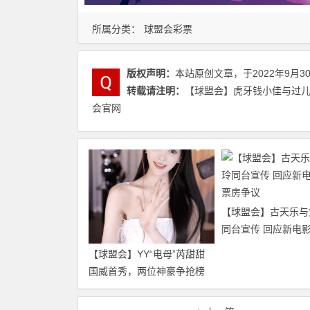
所属分类：
球盟会彩票
版权声明：
本站原创文章，于2022年9月3
转载请注明：
【球盟会】虎牙钱小佳与过儿
会官网
【球盟会】古天乐与
同台宣传 回应新电
房争议
【球盟会】YY“电母”芮甜甜
国威首秀，两位神豪争抢榜
一，全程礼物特效霸屏