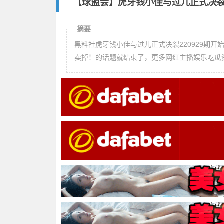
【球盟会】虎牙钱小佳与过儿正式决
摘要
黑料社虎牙钱小佳与过儿正式决裂220929期
卖掉！的话题就结束了，更多网红主播娱乐吃瓜资讯请关