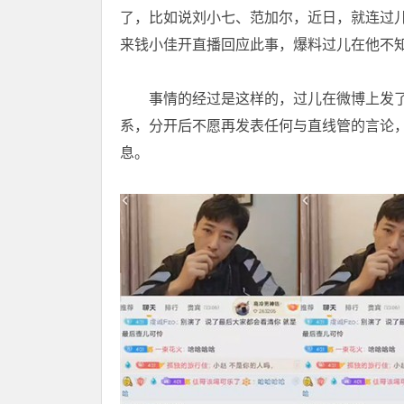
了，比如说刘小七、范加尔，近日，就连过
来钱小佳开直播回应此事，爆料过儿在他不
事情的经过是这样的，过儿在微博上发了
系，分开后不愿再发表任何与直线管的言论
息。