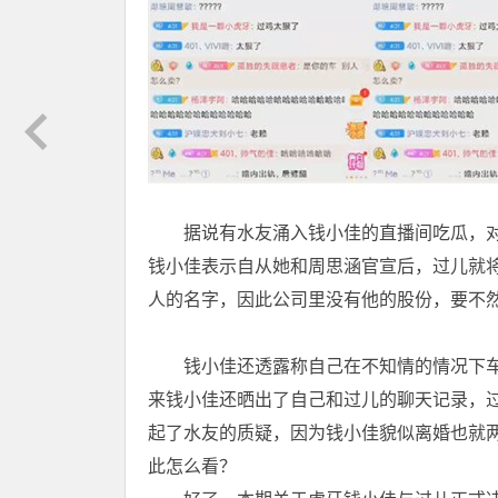
据说有水友涌入钱小佳的直播间吃瓜，对
钱小佳表示自从她和周思涵官宣后，过儿就
人的名字，因此公司里没有他的股份，要不
钱小佳还透露称自己在不知情的情况下车
来钱小佳还晒出了自己和过儿的聊天记录，
起了水友的质疑，因为钱小佳貌似离婚也就
此怎么看？