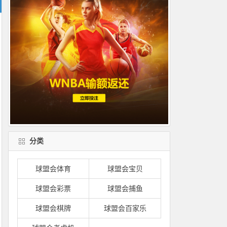
分类
球盟会体育
球盟会宝贝
球盟会彩票
球盟会捕鱼
球盟会棋牌
球盟会百家乐