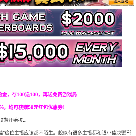
金，存100送100，再送免费游戏局
%，均可获赠58元红包优惠券！
期开始拉...
”这位主播应该都不陌生。貌似有很多主播都和钱小佳决裂