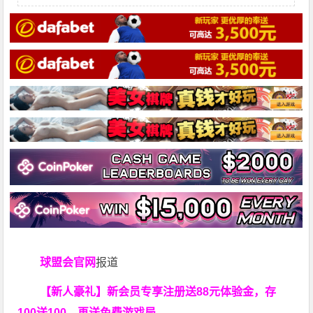
球盟会官网
报道
【新人豪礼】新会员专享注册送88元体验金，存
100送100，再送免费游戏局