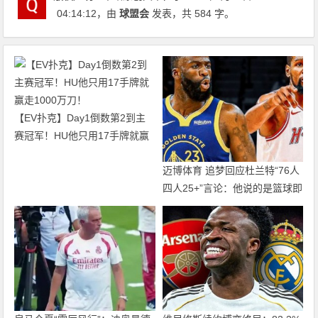
04:14:12
，由
球盟会
发表，共 584 字。
【EV扑克】Day1倒数第2到主
赛冠军！HU他只用17手牌就赢
走1000万刀！
迈博体育 追梦回应杜兰特“76人
四人25+”言论：他说的是篮球即
得分，但别拿他和詹姆斯作比较