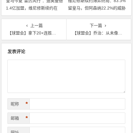
皇马今夏“雷厉风行”：迪奥曼德
维尼修斯续约博弈终局：83.3%
1.4亿加盟，维尼修斯续约在
留皇马，但阿森纳22.2%的威胁
即，阿森纳“声东击西”策略落
真实存在，大发体育助力你的致
空，大发体育助力你的致富之
富之路！
上一篇
下一篇
路！
【球盟会】拿下20+连胜有多难？史上仅5队做到3队夺冠?詹韦27连胜仅排第2
【球盟会】乔治：从未像今年这般专注过 不想失去今年夺冠的机会
文
发表评论
章
导
航
*
昵称
*
邮箱
网址