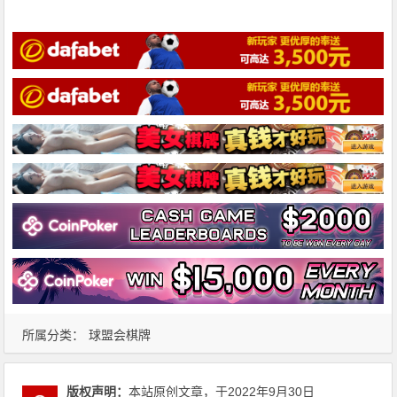
所属分类：
球盟会棋牌
版权声明：
本站原创文章，于2022年9月30日