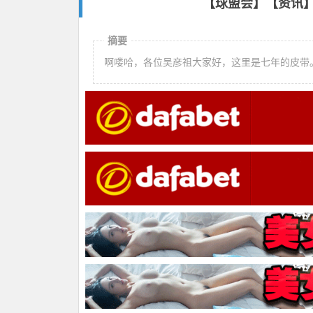
【球盟会】【资讯】2
摘要
啊喽哈，各位吴彦祖大家好，这里是七年的皮带。