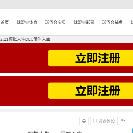
首页
球盟会体育
球盟会宝贝
球盟会彩票
球盟会捕鱼
2.21模拟人生DLC限时入库
发表评论