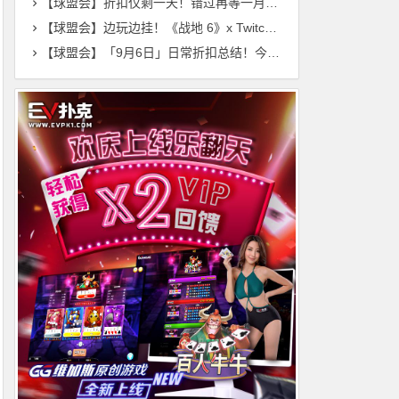
【球盟会】折扣仅剩一天！错过再等一月！3月1日新史低+新品节强推+史低合集
【球盟会】边玩边挂！《战地 6》x Twitch 掉宝开启，小黑盒加速器一键白嫖
【球盟会】「9月6日」日常折扣总结！今日新史低游戏大全！（每日更新）