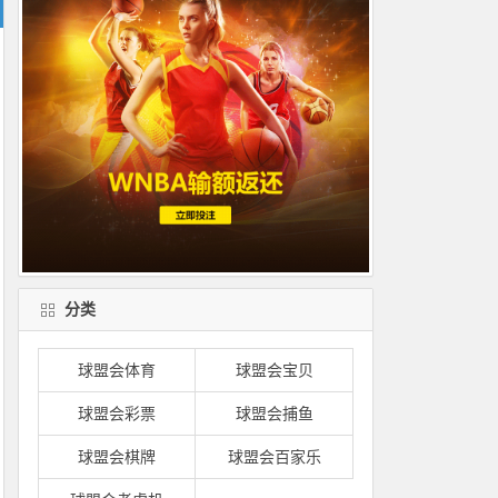
分类
球盟会体育
球盟会宝贝
球盟会彩票
球盟会捕鱼
球盟会棋牌
球盟会百家乐