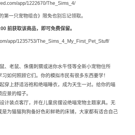
d.com/app/1222670/The_Sims_4/
《我的第一只宠物组合》限免也别忘记领取。
上午 2:00 前获取该商品，即可免费保留。
m/app/1235753/The_Sims_4_My_First_Pet_Stuff/
仓鼠、老鼠、侏儒刺猬或迷你水牛怪等全新小宠物住所
学习如何照顾它们。你的模拟市民有很多东西要学！
一起穿上舒适浴袍和绝喵睡衣，成为天生一对。给你的喵
顶应景的帽子。
属设计装点客厅，并在儿童房摆设绝喵宠物主题家具。无
或是为猫猫狗狗备好色彩鲜艳的床铺，大家都有适合自己