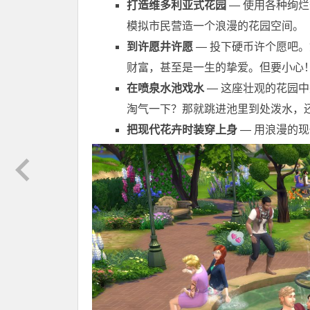
打造维多利亚式花园
— 使用各种绚
模拟市民营造一个浪漫的花园空间。
到许愿井许愿
— 投下硬币许个愿吧
财富，甚至是一生的挚爱。但要小心
在喷泉水池戏水
— 这座壮观的花园
淘气一下？那就跳进池里到处泼水，
把现代花卉时装穿上身
— 用浪漫的