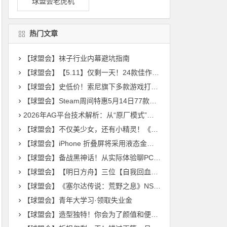
球盟会老虎机
热门文章
【球盟会】袜子行业内幕避坑指南
【球盟会】【5.11】仅剩一天！24款佳作即将结束史低特惠！带你速通！
【球盟会】史低价！索尼旗下多款游戏打折：《战神》《漫威蜘蛛侠》等
【球盟会】Steam周间特惠5月14日77款史低游戏汇总
2026年AG平台技术解析：从“原厂模式”到全球化数字架构的演进
【球盟会】不仅美少女，还有小精灵！《克瑞因的纷争》精灵系统公开
【球盟会】iPhone 折叠屏将采用液态金属铰链，用的是华为供应商
【球盟会】备战黑神话！从实际体验聊PC平台无线手柄，清爽无广仅供参考
【球盟会】【明日方舟】三位【自我回血】的六星术师干员！各有什么特点？
【球盟会】《塞尔达传说：荒野之息》NS2版与NS版画面对比
【球盟会】青年大学习·领取失业金
【球盟会】造型独特！你会为了颜值和便携买单吗？破冰者机甲手柄开箱