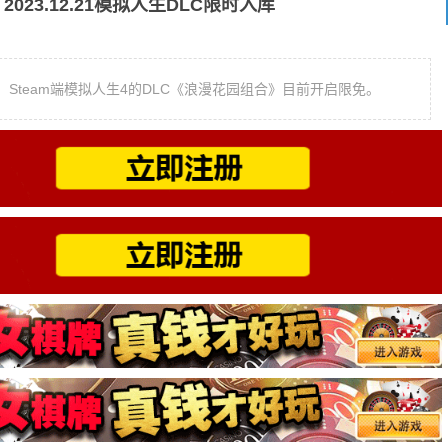
023.12.21模拟人生DLC限时入库
Steam端模拟人生4的DLC《浪漫花园组合》目前开启限免。