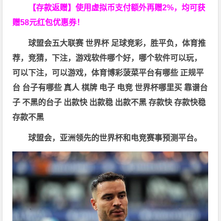
【存款返赠】使用虚拟币支付额外再赠2%，均可获
赠58元红包优惠券！
球盟会五大联赛 世界杯 足球竞彩，胜平负，体育推
荐，竞猜，下注，游戏软件哪个好，哪个软件可以玩，
可以下注，可以游戏，体育博彩菠菜平台有哪些 正规平
台 台子有哪些 真人 棋牌 电子 电竞 世界杯哪里买 靠谱台
子 不黑的台子 出款快 出款稳 出款不黑 存款快 存款快稳
存款不黑
球盟会，亚洲领先的世界杯和电竞赛事预测平台。