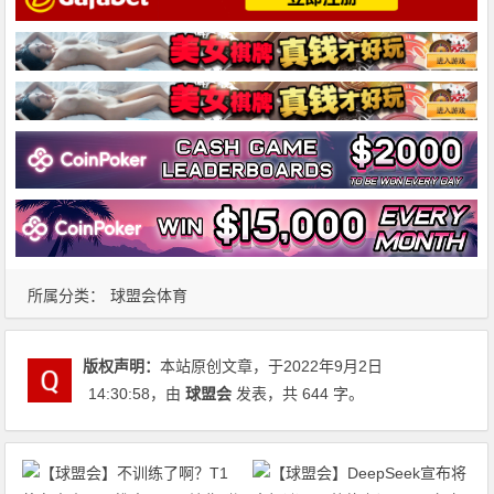
所属分类：
球盟会体育
版权声明：
本站原创文章，于2022年9月2日
14:30:58
，由
球盟会
发表，共 644 字。