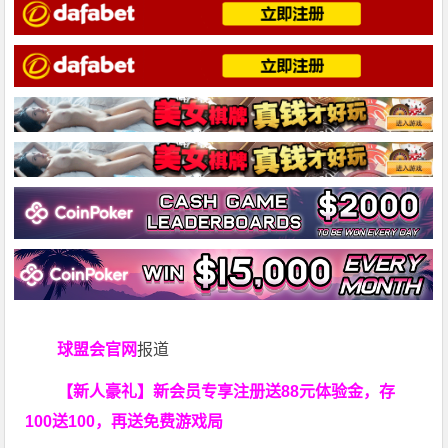
球盟会官网
报道
【新人豪礼】新会员专享注册送88元体验金，存
100送100，再送免费游戏局