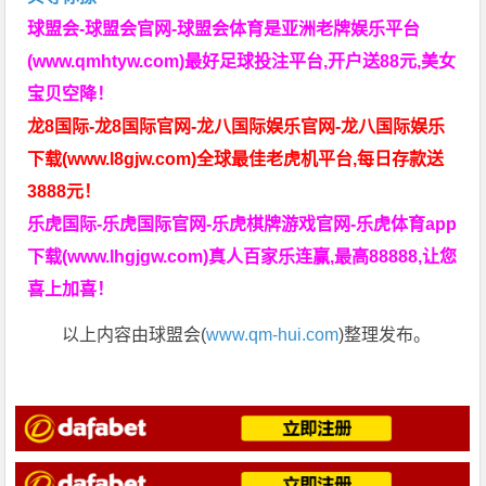
球盟会-球盟会官网-球盟会体育是亚洲老牌娱乐平台
(www.qmhtyw.com)最好足球投注平台,开户送88元,美女
宝贝空降！
龙8国际-龙8国际官网-龙八国际娱乐官网-龙八国际娱乐
下载(www.l8gjw.com)全球最佳老虎机平台,每日存款送
3888元！
乐虎国际-乐虎国际官网-乐虎棋牌游戏官网-乐虎体育app
下载(www.lhgjgw.com)真人百家乐连赢,最高88888,让您
喜上加喜！
以上内容由球盟会(
www.qm-hui.com
)整理发布。