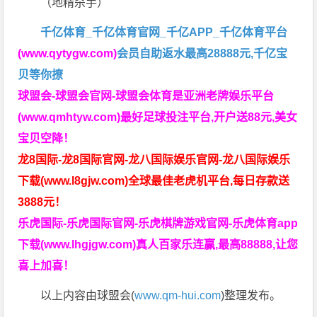
（地精杀手）
千亿体育_千亿体育官网_千亿APP_千亿体育平台
(www.qytygw.com)
会员自助返水最高28888元,千亿宝
贝等你撩
球盟会-球盟会官网-球盟会体育是亚洲老牌娱乐平台
(www.qmhtyw.com)最好足球投注平台,开户送88元,美女
宝贝空降！
龙8国际-龙8国际官网-龙八国际娱乐官网-龙八国际娱乐
下载(www.l8gjw.com)全球最佳老虎机平台,每日存款送
3888元！
乐虎国际-乐虎国际官网-乐虎棋牌游戏官网-乐虎体育app
下载(www.lhgjgw.com)真人百家乐连赢,最高88888,让您
喜上加喜！
以上内容由球盟会(
www.qm-hui.com
)整理发布。