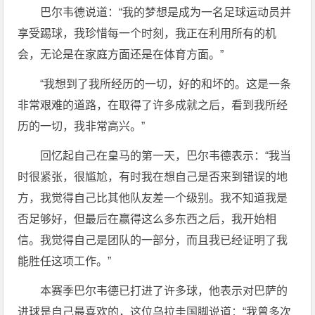
巴尔韦德说道：“我的梦想是成为一名足球运动员并
享受踢球，我珍惜每一个时刻，我正在利用所有的机
会，无论是在家庭方面还是在体育方面。”
“我想到了我所经历的一切，好的和坏的。这是一条
非常艰难的道路，在取得了许多成就之后，看到我所经
历的一切，我非常高兴。”
回忆起自己在皇马的第一天，巴尔韦德表示：“我当
时很紧张，很尴尬，有时我在想自己是否来到错误的地
方，我觉得自己比其他队友差一个级别。我不知道我是
否足够好，但最后在赢得这么多东西之后，我开始相
信。我觉得自己是团队的一部分，而且我已经证明了我
能胜任这项工作。”
本赛季巴尔韦德已打进了许多球，他表示对巴萨的
进球是自己最喜欢的，这位乌拉圭国脚说道：“我曾多次