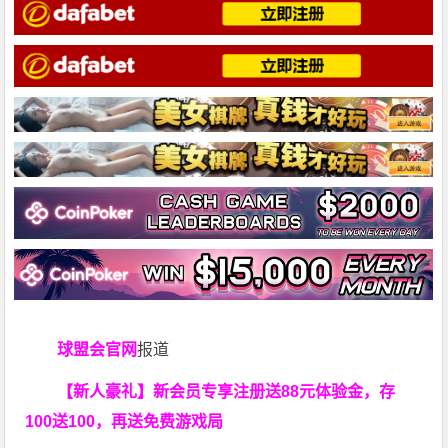
球盟会官网
报道
【新人豪礼】新会员专享注册送88元体验金，存
100送100，再送免费游戏局