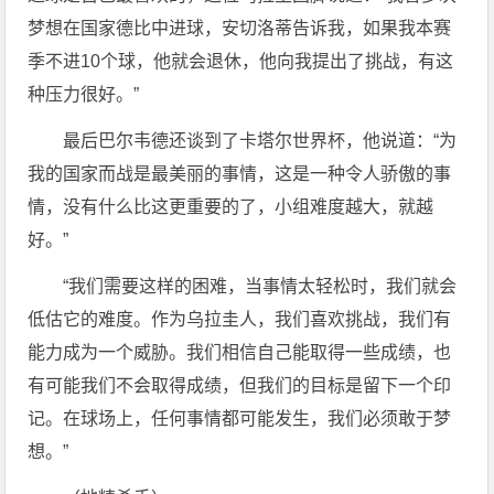
梦想在国家德比中进球，安切洛蒂告诉我，如果我本赛
季不进10个球，他就会退休，他向我提出了挑战，有这
种压力很好。”
最后巴尔韦德还谈到了卡塔尔世界杯，他说道：“为
我的国家而战是最美丽的事情，这是一种令人骄傲的事
情，没有什么比这更重要的了，小组难度越大，就越
好。”
“我们需要这样的困难，当事情太轻松时，我们就会
低估它的难度。作为乌拉圭人，我们喜欢挑战，我们有
能力成为一个威胁。我们相信自己能取得一些成绩，也
有可能我们不会取得成绩，但我们的目标是留下一个印
记。在球场上，任何事情都可能发生，我们必须敢于梦
想。”