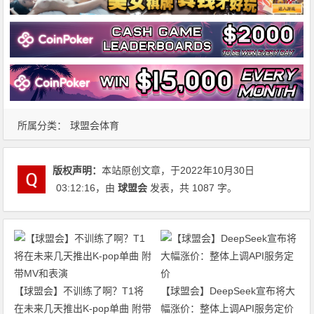
所属分类：
球盟会体育
版权声明：
本站原创文章，于2022年10月30日
03:12:16
，由
球盟会
发表，共 1087 字。
【球盟会】不训练了啊？T1将
【球盟会】DeepSeek宣布将大
在未来几天推出K-pop单曲 附带
幅涨价：整体上调API服务定价