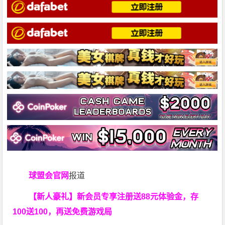
球盟会官网
报道
【新人豪礼】新会员专享注册送88元体验金，存
100送100，再送免费游戏局