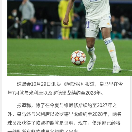
球盟会10月29日讯 据《阿斯报》报道，皇马早在今
年7月就与米利唐以及罗德里戈续约至2028年。
报道称，除了在今夏与维尼修斯续约至2027年之
外，皇马还与米利唐以及罗德里戈续约至2028年，两名
球员都获得了欧盟护照就是证明，现在，俱乐部已经将
一线队所有非欧球员名额腾了出来。