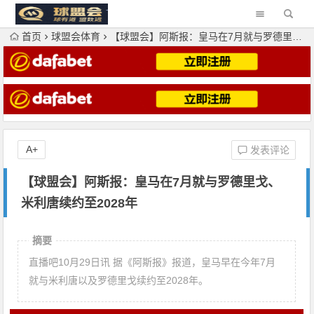
首页
球盟会体育
【球盟会】阿斯报：皇马在7月就与罗德里戈、米利唐续约至2028年
A+
发表评论
【球盟会】阿斯报：皇马在7月就与罗德里戈、
米利唐续约至2028年
摘要
直播吧10月29日讯 据《阿斯报》报道，皇马早在今年7月
就与米利唐以及罗德里戈续约至2028年。