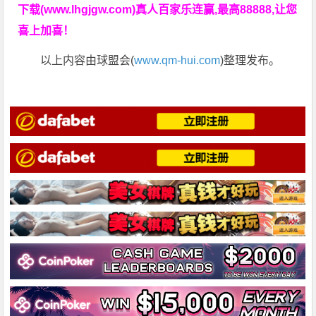
下载(www.lhgjgw.com)真人百家乐连赢,最高88888,让您
喜上加喜！
以上内容由球盟会(
www.qm-hui.com
)整理发布。