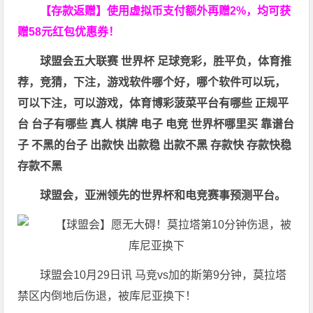
【存款返赠】使用虚拟币支付额外再赠2%，均可获
赠58元红包优惠券！
球盟会五大联赛 世界杯 足球竞彩，胜平负，体育推
荐，竞猜，下注，游戏软件哪个好，哪个软件可以玩，
可以下注，可以游戏，体育博彩菠菜平台有哪些 正规平
台 台子有哪些 真人 棋牌 电子 电竞 世界杯哪里买 靠谱台
子 不黑的台子 出款快 出款稳 出款不黑 存款快 存款快稳
存款不黑
球盟会，亚洲领先的世界杯和电竞赛事预测平台。
球盟会10月29日讯 马竞vs加的斯第9分钟，莫拉塔
禁区内倒地后伤退，被库尼亚换下！