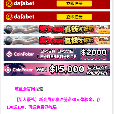
球盟会官网
报道
【新人豪礼】新会员专享注册送88元体验金，存
100送100，再送免费游戏局