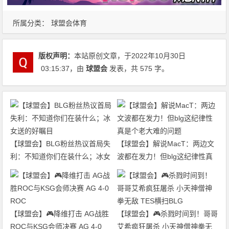
所属分类：
球盟会体育
版权声明：
本站原创文章，于2022年10月30日
03:15:37
，由
球盟会
发表，共 575 字。
【球盟会】BLG粉丝热议首局失
【球盟会】解说MacT：两边文
利：不知道你们在装什么；冰女
波都在发力！但blg这纪律性真
送的好瞩目
是个老大难的问题
【球盟会】🎮降维打击 AG战胜
【球盟会】🎮杀戮时间到！哥哥
ROC与KSG会师决赛 AG 4-0
艾希疯狂屠杀 小天神僧神拳无