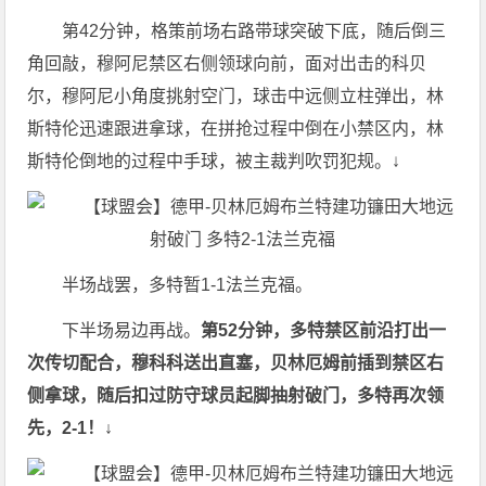
第42分钟，格策前场右路带球突破下底，随后倒三
角回敲，穆阿尼禁区右侧领球向前，面对出击的科贝
尔，穆阿尼小角度挑射空门，球击中远侧立柱弹出，林
斯特伦迅速跟进拿球，在拼抢过程中倒在小禁区内，林
斯特伦倒地的过程中手球，被主裁判吹罚犯规。↓
半场战罢，多特暂1-1法兰克福。
下半场易边再战。
第52分钟，多特禁区前沿打出一
次传切配合，穆科科送出直塞，贝林厄姆前插到禁区右
侧拿球，随后扣过防守球员起脚抽射破门，多特再次领
先，2-1！↓