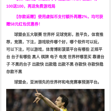
100送100，再送免费游戏局
【存款返赠】使用虚拟币支付额外再赠2%，均可获
赠58元红包优惠券！
球盟会五大联赛 世界杯 足球竞彩，胜平负，体育推
荐，竞猜，下注，游戏软件哪个好，哪个软件可以玩，
可以下注，可以游戏，体育博彩菠菜平台有哪些 正规平
台 台子有哪些 真人 棋牌 电子 电竞 世界杯哪里买 靠谱台
子 不黑的台子 出款快 出款稳 出款不黑 存款快 存款快稳
存款不黑
球盟会，亚洲领先的世界杯和电竞赛事预测平台。