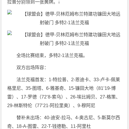
拉普分别领到一张黄牌。↓
全场比赛结束，多特2-1法兰克福。
双方出场阵容：
法兰克福首发：1-特拉普、2-恩迪卡、33-卢卡-佩莱
格里尼、35-图塔、6-雅基奇、15-镰田大地（81’19-博
雷）、17-罗德（72’8-索乌）、26-埃比姆贝、27-格策、
29-林斯特伦（77’21-阿拉里奥）、9-穆阿尼
替补未出场：40-迪安-拉马、4-奥古尼、5-斯莫尔西
奇、18-A-图雷、22-T-钱德勒、11-阿里杜