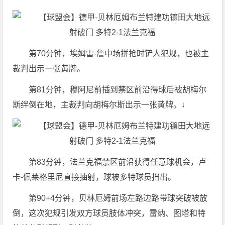
第70分钟，埃姆雷-詹中场拼抢时铲人犯规，也被主
裁判出示一张黄牌。
第81分钟，穆阿尼前插到禁区前沿得球后被胡梅尔
斯绊倒在地，主裁判向胡梅尔斯出示一张黄牌。↓
第83分钟，法兰克福禁区前沿获得任意球机会，卢
卡-佩莱格里尼直接抽射，球被多特球员挡出。
第90+4分钟，贝林厄姆前场左路边路带球突破被放
倒，这次犯规引发双方球员肢体冲突，雷纳、图塔和特