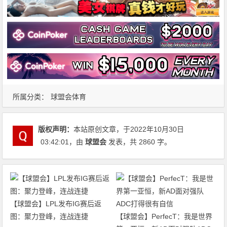
所属分类：
球盟会体育
版权声明：
本站原创文章，于2022年10月30日
03:42:01
，由
球盟会
发表，共 2860 字。
【球盟会】LPL发布IG赛后返
图：聚力登峰，连战连捷
【球盟会】PerfecT：我是世界