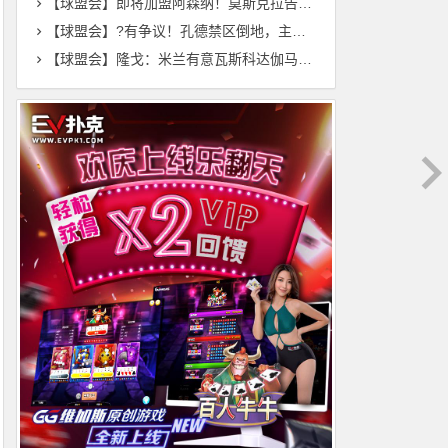
【球盟会】即将加盟阿森纳！莫斯克拉告别瓦伦西亚：结束这段旅程让我心痛
【球盟会】?有争议！孔德禁区倒地，主裁判没有表示
【球盟会】隆戈：米兰有意瓦斯科达伽马24岁左后卫佩顿，对方要价900万欧