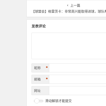
上一篇
【球盟会】格雷茨卡：非常高兴能取得进球，球队希望尽快登上德甲
发表评论
*
昵称
*
邮箱
网址
滑动解锁才能提交