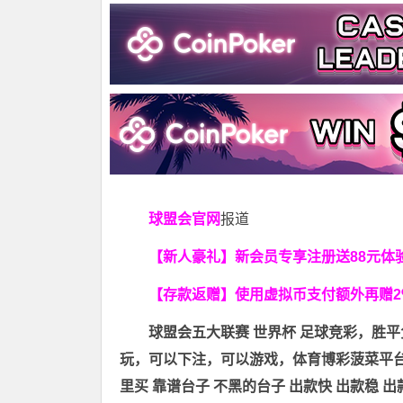
球盟会官网
报道
【新人豪礼】新会员专享注册送88元体验
【存款返赠】使用虚拟币支付额外再赠2
球盟会五大联赛 世界杯 足球竞彩，胜
玩，可以下注，可以游戏，体育博彩菠菜平台有
里买 靠谱台子 不黑的台子 出款快 出款稳 出