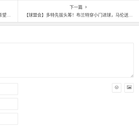
下一篇
榜首
【球盟会】多特先拔头筹！布兰特穿小门进球，马伦送助攻