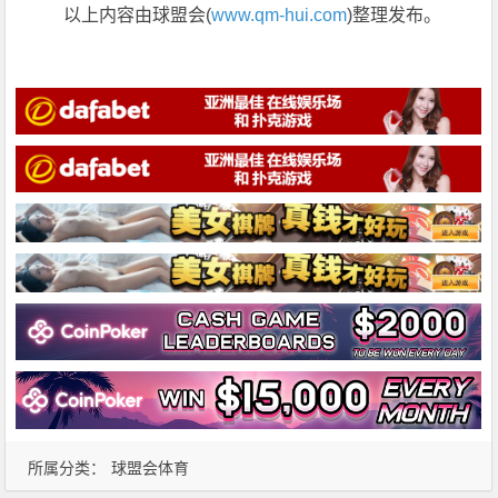
以上内容由球盟会(
www.qm-hui.com
)整理发布。
所属分类：
球盟会体育