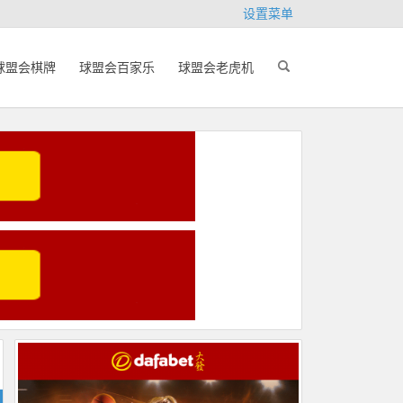
设置菜单
球盟会棋牌
球盟会百家乐
球盟会老虎机