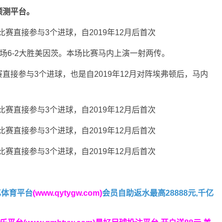
预测平台。
仁主场6-2大胜美因茨。本场比赛马内上演一射两传。
直接参与3个进球，也是自2019年12月对阵埃弗顿后，马内
亿体育平台
(www.qytygw.com)
会员自助返水最高28888元,千亿