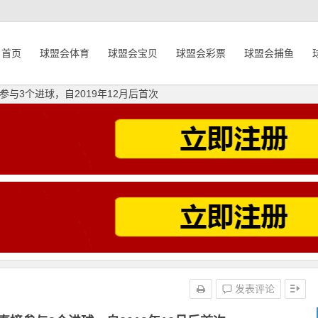
首页
球盟会体育
球盟会宝贝
球盟会彩票
球盟会捕鱼
与3个进球，自2019年12月后首次
发表评论