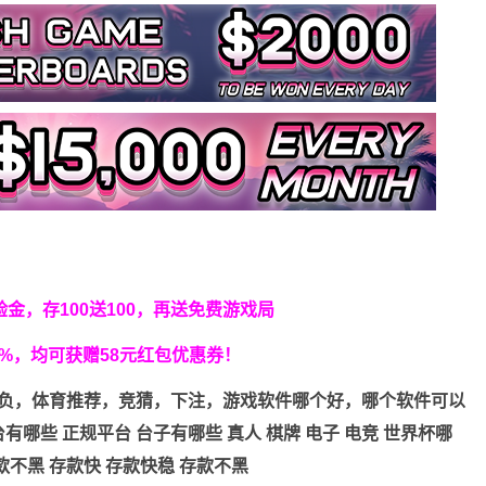
金，存100送100，再送免费游戏局
%，均可获赠58元红包优惠券！
平负，体育推荐，竞猜，下注，游戏软件哪个好，哪个软件可以
哪些 正规平台 台子有哪些 真人 棋牌 电子 电竞 世界杯哪
款不黑 存款快 存款快稳 存款不黑