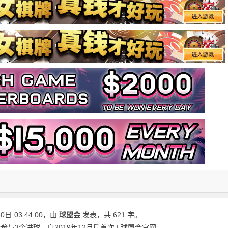
30日
03:44:00
，由
球盟会
发表，共 621 字。
与3个进球，自2019年12月后首次 | 球盟会官网