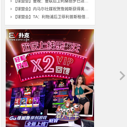
【球盟会】曼晚：曼联后卫利桑德罗已进入膝伤康复的最后阶段，即将加入合练
【球盟会】内马尔社媒祝贺詹姆斯获得奥运金牌：你值得，国王?
【球盟会】TA：利物浦后卫菲利普斯租借加盟卡迪夫城，直到本赛季结束