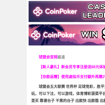
球盟会官网
报道
【新人豪礼】新会员专享注册送88元体验
【存款返赠】使用虚拟币支付额外再赠2
球盟会五大联赛 世界杯 足球竞彩，胜
玩，可以下注，可以游戏，体育博彩菠菜平台有
里买 靠谱台子 不黑的台子 出款快 出款稳 出