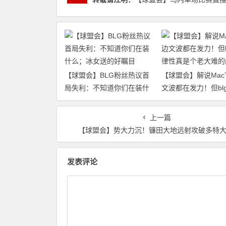
【球盟会】BLG粉丝热议首
【球盟会】解说Mac
局失利：不知道你们在装什
文波都在发力！但bl
么；冰女送的好瞩目
性真是个老大难的问
上一篇
【球盟会】势大力沉！镰田大地远射攻破多特
发表评论