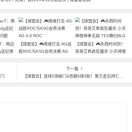
T：两边
【球盟会】🎮降维打击 AG战
【球盟会】🎮杀戮时间到！
g这纪律
胜ROC与KSG会师决赛 AG
哥哥艾希疯狂屠杀 小天神僧
题
4-0 ROC
神拳无敌 TES横扫BLG
下一篇
大门
【球盟会】连续5场破门&贡献6球3助！莱万走后拜仁还有舒波-莫廷?