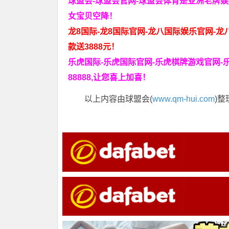
球盟会-球盟会官网-球盟会体育是亚洲老牌娱乐平台
女宝贝空降！
龙8国际-龙8国际官网-龙八国际娱乐官网-龙八国
款送3888元！
乐虎国际-乐虎国际官网-乐虎棋牌游戏官网-乐虎体
88888,让您喜上加喜！
以上内容由球盟会(
www.qm-hui.com
)