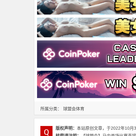
所属分类：
球盟会体育
版权声明：
本站原创文章，于2022年10月
转载请注明：
【球盟会】马内单场比赛直接参