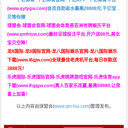
(www.qytygw.com)
会员自助返水最高28888元,千亿宝
贝等你撩
球盟会-球盟会官网-球盟会体育是亚洲老牌娱乐平台
(www.qmhtyw.com)最好足球投注平台,开户送88元,美女
宝贝空降！
龙8国际-龙8国际官网-龙八国际娱乐官网-龙八国际娱乐
下载(www.l8gjw.com)全球最佳老虎机平台,每日存款送
3888元！
乐虎国际-乐虎国际官网-乐虎棋牌游戏官网-乐虎体育app
下载(www.lhgjgw.com)真人百家乐连赢,最高88888,让您
喜上加喜！
以上内容由球盟会(
www.qm-hui.com
)整理发布。