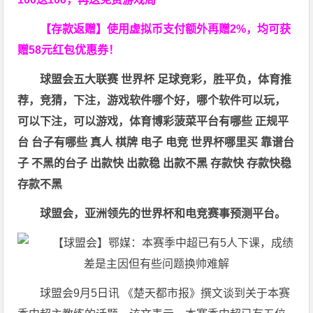
【存款返赠】使用虚拟币支付额外再赠2%，均可获
赠58元红包优惠券！
球盟会五大联赛 世界杯 足球竞彩，胜平负，体育推
荐，竞猜，下注，游戏软件哪个好，哪个软件可以玩，
可以下注，可以游戏，体育博彩菠菜平台有哪些 正规平
台 台子有哪些 真人 棋牌 电子 电竞 世界杯哪里买 靠谱台
子 不黑的台子 出款快 出款稳 出款不黑 存款快 存款快稳
存款不黑
球盟会，亚洲领先的世界杯和电竞赛事预测平台。
球盟会9月5日讯 《楚天都市报》撰文谈到关于本赛