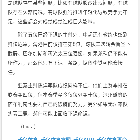
是球队存在某些问题，比如有球队股改出现问题，有球
队存在欠薪情况，有球队强行推进年轻化导致竞争力不
足，这些都会对成绩成绩造成巨大影响。
除了五位已经下课的主帅外，中超还有教练也感到
帅位危急。海港目前仅排在第8位，球队二次转会窗签下
武磊、巴尔加斯和蒋光太三位强援，如果莱科仍不能有
所作为，那么他只有下课一条路，据传李铁可能会接
任。
亚泰主帅陈洋率队成绩同样不佳，他们上赛季排在
联赛第四位，但本赛季至今仅位列第十位，沧州雄狮的
萨布利奇也要为自己的饭碗而努力。另外如果无法率队
实现卫冕，郝伟可能也面临下课命运。
（Luca）
千亿体育_千亿体育官网_千亿APP_千亿体育平台