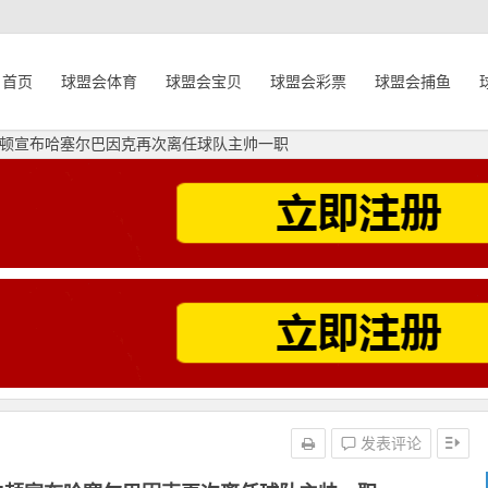
首页
球盟会体育
球盟会宝贝
球盟会彩票
球盟会捕鱼
顿宣布哈塞尔巴因克再次离任球队主帅一职
发表评论