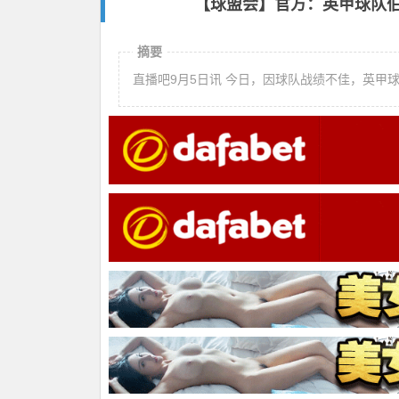
【球盟会】官方：英甲球队
摘要
直播吧9月5日讯 今日，因球队战绩不佳，英甲