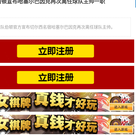
伯顿宣布哈塞尔巴因克再次离任球队主帅一职
球队伯顿官方宣布切尔西名宿哈塞尔巴因克再次离任球队主帅。