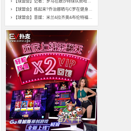
【球盟会】记者：罗马在跟沙特球队费哈谈判斯莫林的转会，球员已经同意加盟
【球盟会】练起来?乔治娜晒与C罗在健身房合照❤️
【球盟会】意媒：米兰&拉齐奥&布伦特福德有意A-迪奥，贝蒂斯要价1500万欧