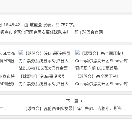
日
16:48:42
，由
球盟会
发表，共 757 字。
顿宣布哈塞尔巴因克再次离任球队主帅一职 | 球盟会官网
ek宣布将
【球盟会】没Bin哥没吸引
【球盟会】🎮全面压制！
PI服务
力？票务系统显示8月7日大
Crisp芮尔漂亮开团Shaoye库
战BLGvsTES场次仍有余票
奇闪现向前 LGD赢首局
下一篇
乐部
【球盟会】瓦伦西亚队友最佳阵：鲁尼、吉格斯、斯科尔斯、德赫亚在内