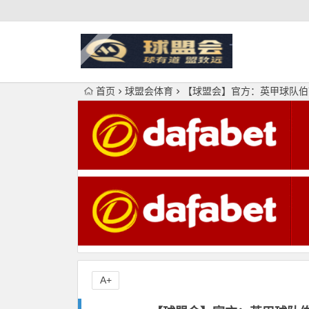
首页
球盟会体育
【球盟会】官方：英甲球队伯
A+