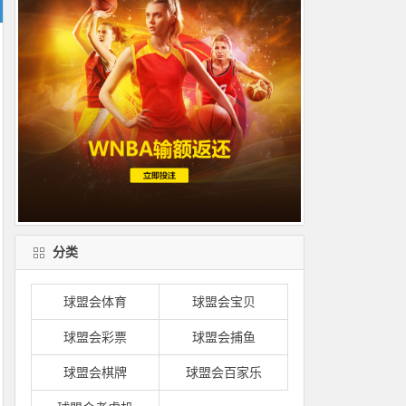
分类
球盟会体育
球盟会宝贝
球盟会彩票
球盟会捕鱼
球盟会棋牌
球盟会百家乐