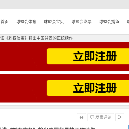
首页
球盟会体育
球盟会宝贝
球盟会彩票
球盟会捕鱼
承诺《刺客信条》将出中国背景的正统续作
发表评论