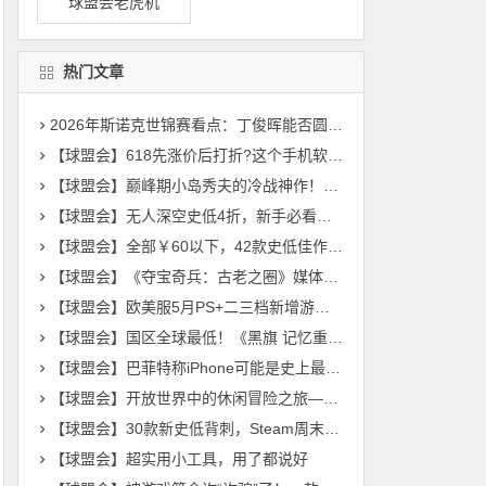
球盟会老虎机
热门文章
2026年斯诺克世锦赛看点：丁俊晖能否圆梦克鲁斯堡？
【球盟会】618先涨价后打折?这个手机软件帮助你查看历史价！
【球盟会】巅峰期小岛秀夫的冷战神作！万字解读《合金装备3 食蛇者》（一）
【球盟会】无人深空史低4折，新手必看攻略
【球盟会】全部￥60以下，42款史低佳作齐聚！游戏怎么选，玄奘来盘点！
【球盟会】《夺宝奇兵：古老之圈》媒体评分解禁时间公布
【球盟会】欧美服5月PS+二三档新增游戏公布：《荒野大镖客：救赎2》
【球盟会】国区全球最低！《黑旗 记忆重置》售价¥248/298，支持中文配音
【球盟会】巴菲特称iPhone可能是史上最伟大产品：价值远远被低估了
【球盟会】开放世界中的休闲冒险之旅——《Crystarise》游戏简评
【球盟会】30款新史低背刺，Steam周末特惠来袭！游戏怎么选，玄奘来推荐！
【球盟会】超实用小工具，用了都说好