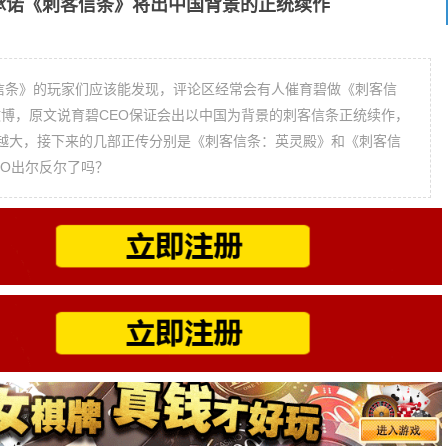
承诺《刺客信条》将出中国背景的正统续作
客信条》的玩家们应该能发现，评论区经常会有人催育碧做《刺客信
条微博，原文说育碧CEO保证会出以中国为背景的刺客信条正统续作，
越大，接下来的几部正传分别是《刺客信条：英灵殿》和《刺客信
EO出尔反尔了吗？