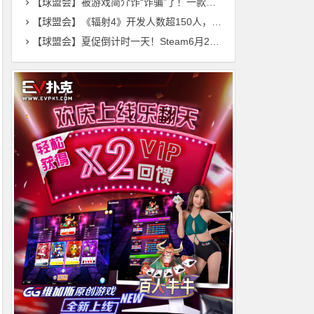
【球盟会】被游戏简介诈“诈骗”了！一款只有25个字母的游戏把我玩破防
【球盟会】《辐射4》开发人数超150人，远港惊魂为B社制作的最畅销DLC
【球盟会】夏促倒计时一天！Steam6月26日30款新史低游戏汇总