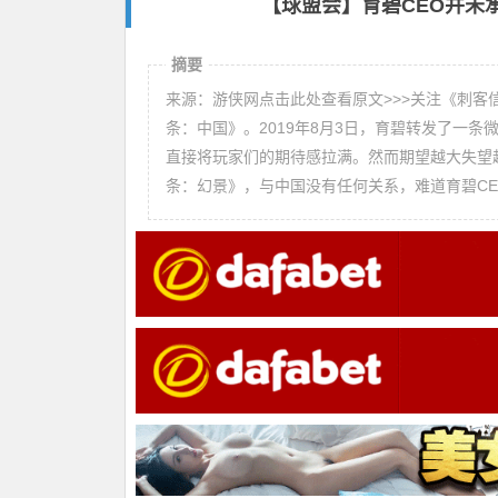
【球盟会】育碧CEO并未
摘要
来源：游侠网点击此处查看原文>>>关注《刺
条：中国》。2019年8月3日，育碧转发了一
直接将玩家们的期待感拉满。然而期望越大失望
条：幻景》，与中国没有任何关系，难道育碧C