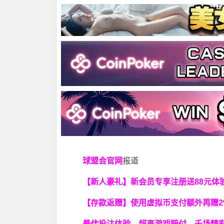
球盟会官网
报道
【新人豪礼】新会员专享注册送88元体验
【存款返赠】使用虚拟币支付额外再赠2
最佳投注体验，超高游戏赔付，千场精彩