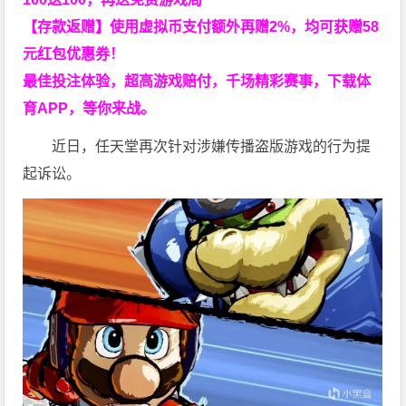
【存款返赠】使用虚拟币支付额外再赠2%，均可获赠58
元红包优惠券！
最佳投注体验，超高游戏赔付，千场精彩赛事，下载体
育APP，等你来战。
近日，任天堂再次针对涉嫌传播盗版游戏的行为提
起诉讼。