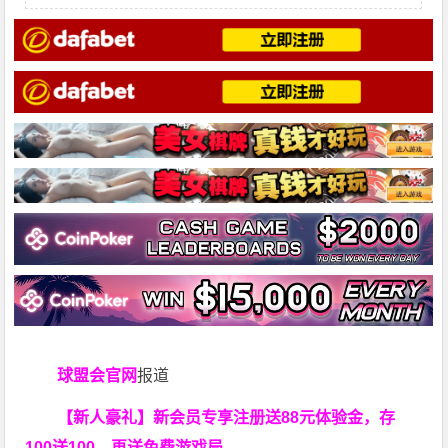
球盟会官网
报道
【新人豪礼】新会员专享注册送88元体验金，存
100送100，再送免费游戏局