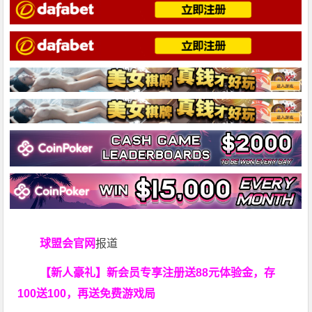
球盟会官网
报道
【新人豪礼】新会员专享注册送88元体验金，存
100送100，再送免费游戏局