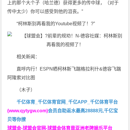
上的那个大个子（哈兰德）获得更多的传中球，（对于
传中太少）你可以感受到他的沮丧。”
“柯林斯别再看我的Youtube视频了！?”
相关新闻：
直呼内行！ESPN晒柯林斯飞踹格拉利什&德容飞踹
阿隆索对比图
（木子）
千亿体育_千亿体育官网_千亿APP_千亿体育平台
(www.qytygw.com)
会员自助返水最高28888元,千亿宝
贝等你撩
球盟会-球盟会官网-球盟会体育是亚洲老牌娱乐平台