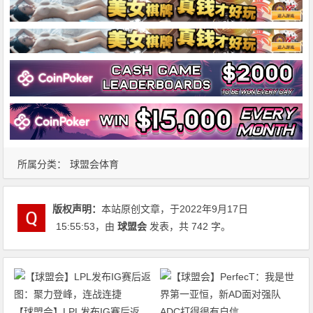
所属分类：
球盟会体育
版权声明：
本站原创文章，于2022年9月17日
15:55:53
，由
球盟会
发表，共 742 字。
【球盟会】LPL发布IG赛后返