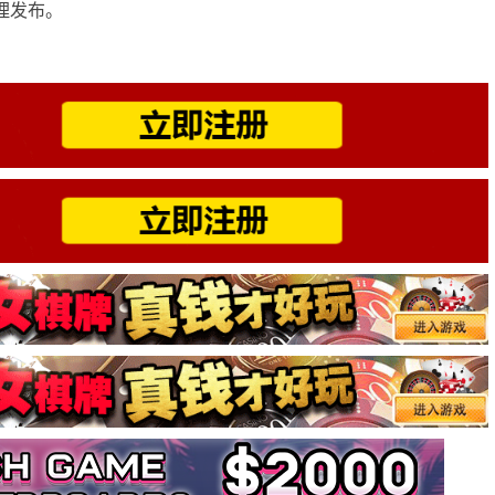
整理发布。