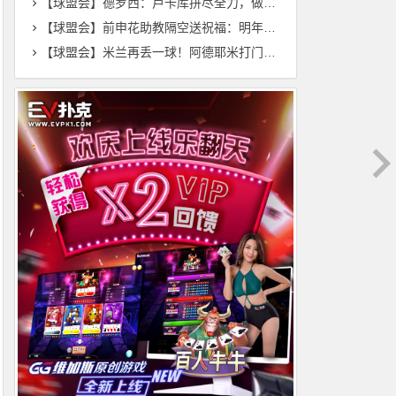
【球盟会】德罗西：卢卡库拼尽全力，做到了我想从他身上看到的一切
【球盟会】前申花助教隔空送祝福：明年希望你们在各项赛事都能成为第一
【球盟会】米兰再丢一球！阿德耶米打门，迈尼昂奋力扑救但球已进网