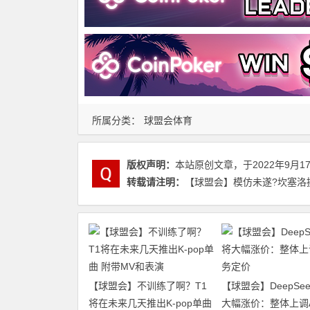
所属分类：
球盟会体育
版权声明：
本站原创文章，于2022年9月1
转载请注明：
【球盟会】模仿未遂?坎塞洛
【球盟会】不训练了啊？T1
【球盟会】DeepSe
将在未来几天推出K-pop单曲
大幅涨价：整体上调A