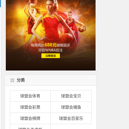
分类
球盟会体育
球盟会宝贝
球盟会彩票
球盟会捕鱼
球盟会棋牌
球盟会百家乐