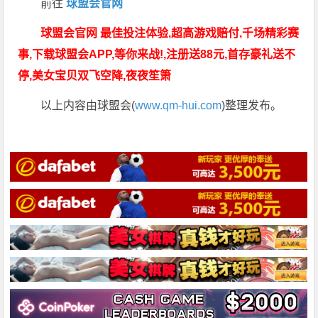
前往
球盟会官网
球盟会官网 最佳投注体验,超高游戏赔付,千场精彩赛
事,下载球盟会APP,等你来战!,注册送88元,首存豪礼送不
停,美女宝贝双飞空降,夜夜笙箫
以上内容由球盟会(
www.qm-hui.com
)整理发布。