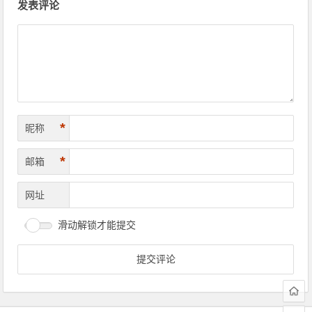
发表评论
章
导
航
*
昵称
*
邮箱
网址
滑动解锁才能提交