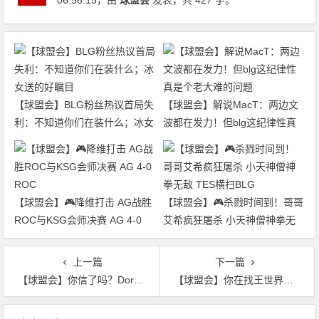
06:56:15
，由
球盟会
发表，共 427 字。
【球盟会】BLG粉丝热议首局失
【球盟会】解说MacT：两边文
利：不知道你们在装什么；冰女
波都在发力！但blg这纪律性真
送的好瞩目
是个老大难的问题
【球盟会】🎮降维打击 AG战胜
【球盟会】🎮杀戮时间到！哥哥
ROC与KSG会师决赛 AG 4-0
艾希疯狂屠杀 小天神僧神拳无
ROC
敌 TES横扫BLG
上一篇
下一篇
【球盟会】你信了吗？Doran：去算命的时候，也说我在夏天的运势会很好
【球盟会】你在找王世界？网友Ai制作：假如《英雄联盟》是一款开放世界游戏
文