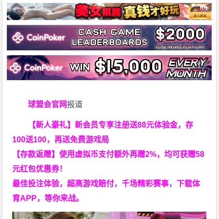
球盟会官网
报道
【新人豪礼】新会员专享注册送88元体验金，存
100送100，再送免费游戏局
【存款返赠】使用虚拟币支付额外再赠2%，均可获赠58
元红包优惠券！
最佳投注体验，超高游戏赔付，千场精彩赛事，下载体
育APP，等你来战。