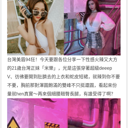
台灣美眉94狂！今天要跟各位分享一下性感火辣又大方
的21歲台灣正妹「米樂」，光是這張穿著超級deeep
V、彷彿要開到肚臍去的上衣和蛇皮短裙，就辣到你不要
不要，胸前那對渾圓飽滿的雙峰不只挺還圓，看起來份
量就hen真實～再來個細腰翹臀長腿，有誰受得了啊？