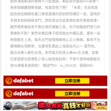
那對渾圓飽滿的雙峰不只挺還圓，看起來份量就hen真實～
再來個細腰翹臀長腿，有誰受得了啊？ 「米樂」先前就曾
經因為低胸爆乳戴口罩搭捷運的抓拍照而爆紅一波，當時許
多網友紛紛敲碗求門，想知道這位認真做防疫的美眉是誰！
雖然場景看起來不像台灣的運輸工具，也不妨礙我們用力欣
賞嘛對不對？果然米樂前陣子經常跑去中國玩耍，還有一段
時間都在上海，每天出門穿搭精緻用心又火辣辣，看來不光
要辣翻台灣群眾，也要用乳聚起上海朋友的心～ 當然啦，
最近米樂人都在台灣，依然每天性感火辣der生活著，就算
在家耍廢也是爆乳小背心給他穿起來！不管什麼時候都能在
他IG裡看見美照呢！ 傳送門IG：la_0416文／薇薇WEI