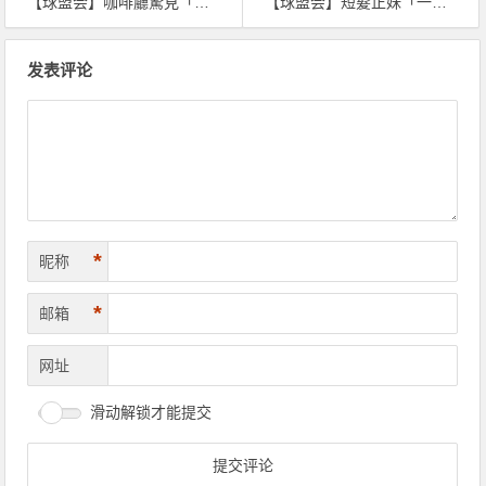
【球盟会】咖啡廳驚見「超氣質美女」白皙身材太犯規！超極品「甜美顏值」讓人很迷戀…
【球盟会】短髮正妹「一口塞進」直言享受舔的感覺，「奶香味」不斷飄散好濃郁！
文
发表评论
章
导
航
*
昵称
*
邮箱
网址
滑动解锁才能提交