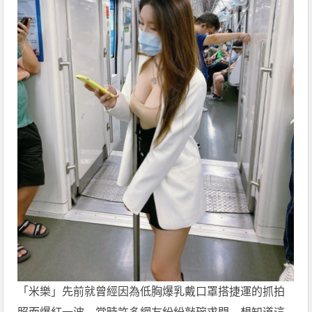
「米樂」先前就曾經因為低胸爆乳戴口罩搭捷運的抓拍