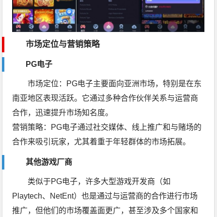
市场定位与营销策略
PG电子
市场定位：PG电子主要面向亚洲市场，特别是在东
南亚地区表现活跃。它通过多种合作伙伴关系与运营商
合作，迅速提升市场知名度。
营销策略：PG电子通过社交媒体、线上推广和与赌场的
合作来吸引玩家，尤其着重于年轻群体的市场拓展。
其他游戏厂商
类似于PG电子，许多大型游戏开发商（如
Playtech、NetEnt）也是通过与运营商的合作进行市场
推广，但他们的市场覆盖面更广，甚至涉及多个国家和