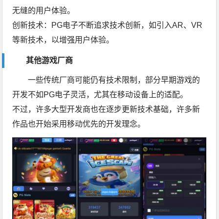
无缝的用户体验。
创新技术：PG电子不断追求技术创新，如引入AR、VR
等新技术，以增强用户体验。
其他游戏厂商
一些传统厂商可能仍有技术限制，部分早期游戏的
开发不如PG电子灵活，尤其在移动设备上的适配。
不过，许多大型开发商也在逐步更新技术基础，许多新
作品也开始采用移动优先的开发理念。