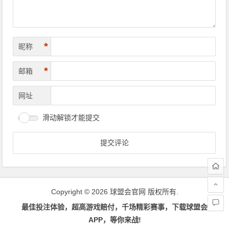
*
昵称
*
邮箱
网址
滑动解锁才能提交
Copyright © 2026 球盟会官网 版权所有.
最佳投注体验，超高游戏赔付，千场精彩赛事，下载球盟会
APP，等你来战!