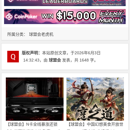
所属分类：
球盟会老虎机
版权声明：
本站原创文章，于2026年6月3日
14:32:43
，由
球盟会
发表，共 1648 字。
【球盟会】N卡全线暴涨还锁
【球盟会】中国幻想美食开放世