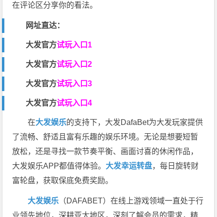
在评论区分享你的看法。
网址直达：
大发官方
试玩入口1
大发官
方
试玩入口2
大发官
方
试玩入口3
大发官
方
试玩入口4
在
大发娱乐
的支持下，大发DafaBet为大发玩家提供
了流畅、舒适且富有乐趣的娱乐环境。无论是想要短暂
放松，还是寻找一款节奏平衡、画面讨喜的休闲作品，
大发娱乐APP都值得体验。
大发幸运转盘
，每日旋转财
富轮盘，获取保底免费奖励。
大发娱乐
（DAFABET）在线上游戏领域一直处于行
业领先地位，深耕亚太地区，深刻了解会员的需求，精