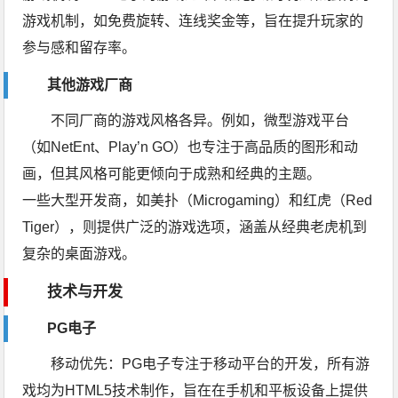
游戏机制，如免费旋转、连线奖金等，旨在提升玩家的
参与感和留存率。
其他游戏厂商
不同厂商的游戏风格各异。例如，微型游戏平台
（如NetEnt、Play’n GO）也专注于高品质的图形和动
画，但其风格可能更倾向于成熟和经典的主题。
一些大型开发商，如美扑（Microgaming）和红虎（Red
Tiger），则提供广泛的游戏选项，涵盖从经典老虎机到
复杂的桌面游戏。
技术与开发
PG电子
移动优先：PG电子专注于移动平台的开发，所有游
戏均为HTML5技术制作，旨在在手机和平板设备上提供