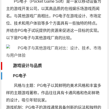
PG电子（Pocket Game Soft）是一家以移动设备为
主的游戏开发公司，以其高品质的在线娱乐场游戏而闻
名。与其他游戏厂商相比，PG电子在游戏设计、市场定
位、技术和用户体验等多个方面具有一些独特的特点。
并结合PG电子试玩提供的资源来促进这一目标的实现。
以下是PG电子与其他游戏厂商的比较。
游戏设计与品质
PG电子
风格与主题：PG电子以其鲜明的美术风格和丰富多
样的主题游戏著称，作品往往具有卡通风格和色彩鲜艳
的设计，吸引年轻玩家。
游戏机制：PG电子的游戏通常具备创新的玩法和独特的