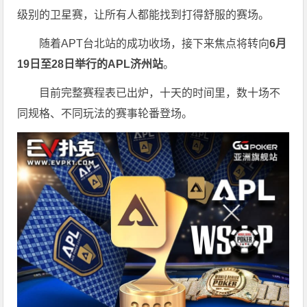
级别的卫星赛，让所有人都能找到打得舒服的赛场。
随着APT台北站的成功收场，接下来焦点将转向
6
月
19
日至
28
日举行的
APL
济州站
。
目前完整赛程表已出炉，十天的时间里，数十场不
同规格、不同玩法的赛事轮番登场。