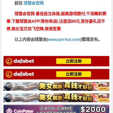
前往
球盟会官网
球盟会官网 最佳投注体验,超高游戏赔付,千场精彩赛
事,下载球盟会APP,等你来战!,注册送88元,首存豪礼送不
停,美女宝贝双飞空降,夜夜笙箫
以上内容由球盟会(
www.qm-hui.com
)整理发布。