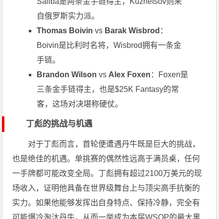
Saliba是两条金手链得主，Kuznetsov则来
自俄罗斯实力派。
Thomas Boivin
vs
Barak Wisbrod
：
Boivin是比利时名将，Wisbrod拥有一条金
手链。
Brandon Wilson
vs
Alex Foxen
：Foxen是
三条金手链得主，也是$25K Fantasy的常
客，这场对决堪称硬仗。
丁彪的挑战与机遇
对于丁彪而言，首轮便遭遇丹牛既是巨大的挑战，
也是绝佳的机遇。单挑赛的偶然性远高于满员桌，任何
一手牌都可能改变全局。丁彪拥有超过2100万美元的现
场收入，证明他具备在世界级舞台上与顶尖高手抗衡的
实力。如果他能够发挥出自身特点、保持冷静，完全有
可能爆冷淘汰丹牛，从而一举成为本届WSOP的最大黑