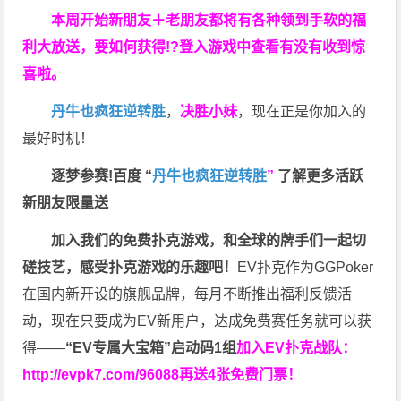
本周开始新朋友＋老朋友都将有各种领到手软的福
利大放送，要如何获得!?登入游戏中查看有没有收到惊
喜啦。
丹牛也疯狂逆转胜
，
决胜小妹
，现在正是你加入的
最好时机！
逐梦参赛!百度 “
丹牛也疯狂逆转胜
”
了解更多
活跃
新朋友限量送
加入我们的免费扑克游戏，和全球的牌手们一起切
磋技艺，感受扑克游戏的乐趣吧！
EV扑克作为GGPoker
在国内新开设的旗舰品牌，每月不断推出福利反馈活
动，现在只要成为EV新用户，达成免费赛任务就可以获
得——
“EV专属大宝箱”启动码1组
加入EV扑克战队：
http://evpk7.com/96088
再送4张免费门票！