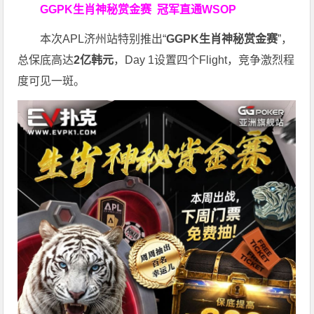
GGPK生肖神秘赏金赛
冠军直通WSOP
本次APL济州站特别推出“
GGPK
生肖神秘赏金赛
”，
总保底高达
2
亿韩元
，Day 1设置四个Flight，竞争激烈程
度可见一斑。