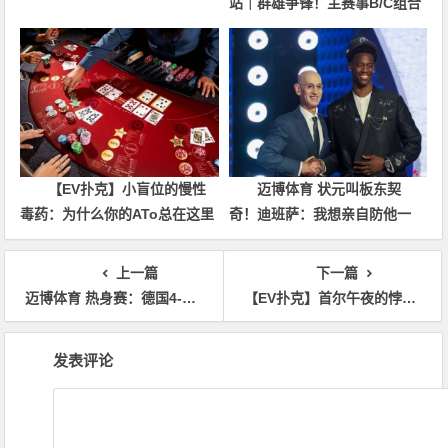
站｜群雄争锋！主赛事B/C组合
共407人次参赛52人晋级，张达
森/赵洪军分别登顶小组CL，多
场混合游戏持续开启助你摘冠！
【EV扑克】小盲位的慢性
迈博体育 状元叫板东契
毒药：为什么你的ATo总在这里
奇！迪班萨：我想亲自防他一
输钱？
次，看他是不是真的那么慢
上一篇
下一篇
迈博体育 热身赛：德国4-0大胜芬兰，翁达夫2射1传独造3球后伤退
【EV扑克】首尔午夜的悖论：全民禁令之下，为何遍地扑克高手？
文
发表评论
章
导
航