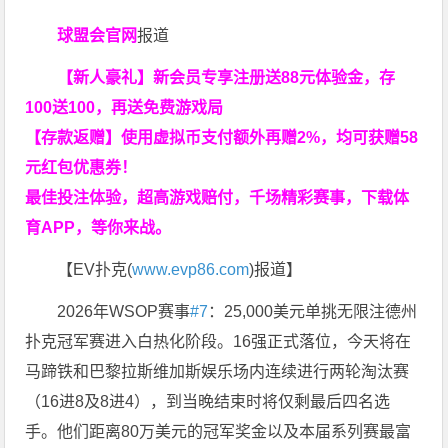
球盟会官网
报道
【新人豪礼】新会员专享注册送88元体验金，存
100送100，再送免费游戏局
【存款返赠】使用虚拟币支付额外再赠2%，均可获赠58
元红包优惠券！
最佳投注体验，超高游戏赔付，千场精彩赛事，下载体
育APP，等你来战。
【EV扑克(
www.evp86.com
)报道】
2026年WSOP赛事
#7
：25,000美元单挑无限注德州
扑克冠军赛进入白热化阶段。16强正式落位，今天将在
马蹄铁和巴黎拉斯维加斯娱乐场内连续进行两轮淘汰赛
（16进8及8进4），到当晚结束时将仅剩最后四名选
手。他们距离80万美元的冠军奖金以及本届系列赛最富