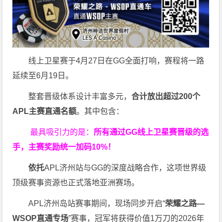
线上卫星赛于4月27日在GG全面打响，赛程将一路
延续至6月19日。
整套晋级体系设计丰富多元，
合计放出
超过200个
APL主赛直通名额
。其中包含：
最具吸引力的是：
所有通过
GG
线上卫星赛晋级的选
手，主赛奖励统一加码
10%
！
依托
APL济州站与GG的深度战略合作，这项世界级
顶级赛事资源也正式落地亚洲赛场。
APL济州岛站赛事期间，现场同步开启“
荣耀之路
—
WSOP
直通专场
”赛事，冠军将获得价值1万刀的2026年