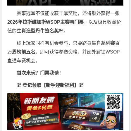
赛事冠军不仅能收获丰厚奖励，还将额外获得一张
2026
年拉斯维加斯
WSOP
主赛事门票
，以及极具收藏价
值的
生肖造型丹牛签名奖杯
。
线上玩家同样有机会参与，只要跻身
生肖系列赛百
万周榜前五名
，即可获得参赛资格，并额外解锁WSOP
直通车赛机会。
首次来玩？门票我请！
🎁
登记领取【新手迎新福利】
🎁