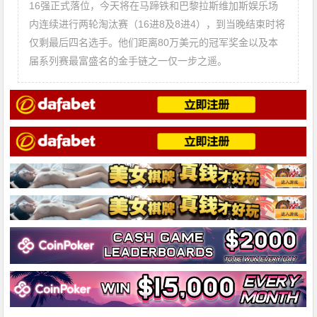
16强正式落位，今天将在马蹄铁和巴黎拉斯维加斯娱乐场
内连续进行两轮淘汰赛（16进8及8进4），到当晚结束时将
仅剩最后四名选手。他们距离80万美元的冠军奖金以及本
届系列赛最富盛名的金手链之一仅一步之遥。