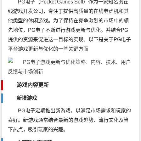
PG电子（Pocket Games Soft）作为一家知名的在
线游戏开发公司，专注于提供高质量的在线老虎机和其
他类型的休闲游戏。为了保持在竞争激烈的市场中的领
先地位，PG电子不断进行游戏更新与优化。并结合PG
提供的资源来促进这一目标的实现。以下是关于PG电子
平台游戏更新与优化的一些关键方面
游戏内容更新
新增游戏
PG电子定期推出新游戏，以满足市场需求和玩家的
喜好。新游戏通常结合最新的游戏趋势、流行文化及当
下热点，吸引玩家的兴趣。