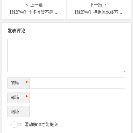
上一篇
下一篇
【球盟会】士多啤梨不是梨，是草莓！12 个关于食物的有趣知识你知道吗？
【球盟会】拒绝流水线万字解说：精品长视频推荐
文
发表评论
章
导
航
*
昵称
*
邮箱
网址
滑动解锁才能提交