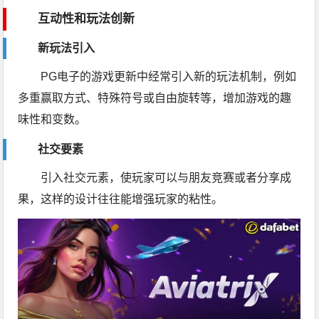
互动性和玩法创新
新玩法引入
PG电子的游戏更新中经常引入新的玩法机制，例如
多重赢取方式、特殊符号或自由旋转等，增加游戏的趣
味性和变数。
社交要素
引入社交元素，使玩家可以与朋友竞赛或者分享成
果，这样的设计往往能增强玩家的粘性。