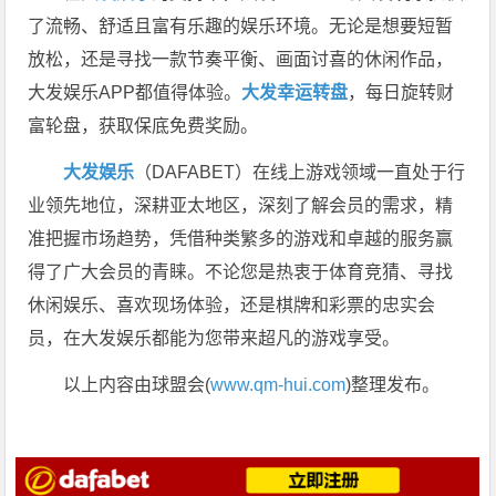
了流畅、舒适且富有乐趣的娱乐环境。无论是想要短暂
放松，还是寻找一款节奏平衡、画面讨喜的休闲作品，
大发娱乐APP都值得体验。
大发幸运转盘
，每日旋转财
富轮盘，获取保底免费奖励。
大发娱乐
（DAFABET）在线上游戏领域一直处于行
业领先地位，深耕亚太地区，深刻了解会员的需求，精
准把握市场趋势，凭借种类繁多的游戏和卓越的服务赢
得了广大会员的青睐。不论您是热衷于体育竞猜、寻找
休闲娱乐、喜欢现场体验，还是棋牌和彩票的忠实会
员，在大发娱乐都能为您带来超凡的游戏享受。
以上内容由球盟会(
www.qm-hui.com
)整理发布。