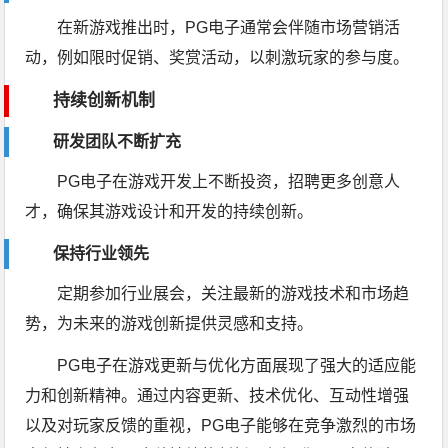
在新游戏推出时，PG电子通常会伴随市场营销活
动，例如限时促销、奖赏活动，以刺激玩家的参与度。
持续创新机制
研发团队不断扩充
PG电子在游戏开发上不断投资，招聘更多创意人
才，确保其游戏设计和开发的持续创新。
保持行业领先
定期参加行业展会，关注最新的游戏技术和市场趋
势，为未来的游戏创新提供灵感和支持。
PG电子在游戏更新与优化方面展现了强大的适应能
力和创新精神。通过内容更新、技术优化、互动性增强
以及对玩家反馈的重视，PG电子能够在竞争激烈的市场