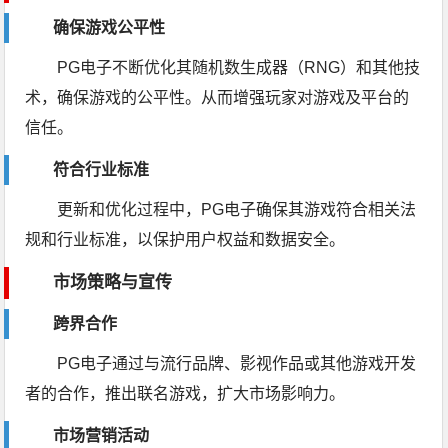
确保游戏公平性
PG电子不断优化其随机数生成器（RNG）和其他技
术，确保游戏的公平性。从而增强玩家对游戏及平台的
信任。
符合行业标准
更新和优化过程中，PG电子确保其游戏符合相关法
规和行业标准，以保护用户权益和数据安全。
市场策略与宣传
跨界合作
PG电子通过与流行品牌、影视作品或其他游戏开发
者的合作，推出联名游戏，扩大市场影响力。
市场营销活动