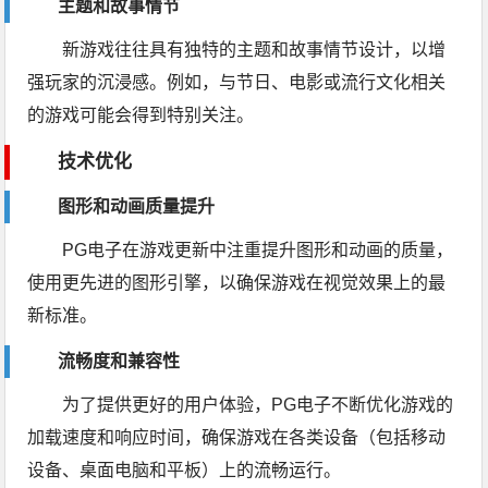
主题和故事情节
新游戏往往具有独特的主题和故事情节设计，以增
强玩家的沉浸感。例如，与节日、电影或流行文化相关
的游戏可能会得到特别关注。
技术优化
图形和动画质量提升
PG电子在游戏更新中注重提升图形和动画的质量，
使用更先进的图形引擎，以确保游戏在视觉效果上的最
新标准。
流畅度和兼容性
为了提供更好的用户体验，PG电子不断优化游戏的
加载速度和响应时间，确保游戏在各类设备（包括移动
设备、桌面电脑和平板）上的流畅运行。