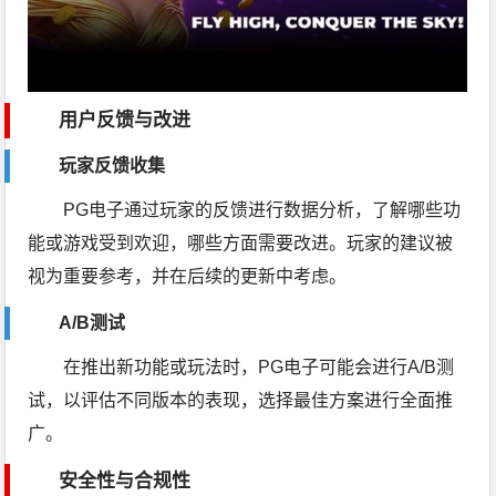
用户反馈与改进
玩家反馈收集
PG电子通过玩家的反馈进行数据分析，了解哪些功
能或游戏受到欢迎，哪些方面需要改进。玩家的建议被
视为重要参考，并在后续的更新中考虑。
A/B测试
在推出新功能或玩法时，PG电子可能会进行A/B测
试，以评估不同版本的表现，选择最佳方案进行全面推
广。
安全性与合规性