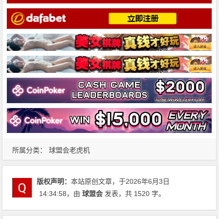
所属分类：
球盟会老虎机
版权声明：
本站原创文章，于2026年6月3日
14:34:58
，由
球盟会
发表，共 1520 字。