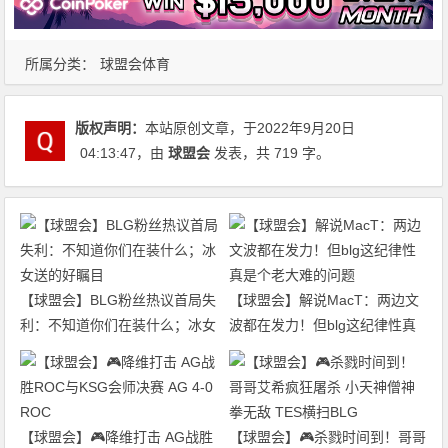
所属分类：
球盟会体育
版权声明：
本站原创文章，于2022年9月20日
04:13:47
，由
球盟会
发表，共 719 字。
【球盟会】BLG粉丝热议首局失
【球盟会】解说MacT：两边文
利：不知道你们在装什么；冰女
波都在发力！但blg这纪律性真
送的好瞩目
是个老大难的问题
【球盟会】🎮降维打击 AG战胜
【球盟会】🎮杀戮时间到！哥哥