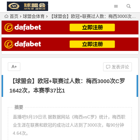
首页
球盟会体育
【球盟会】欧冠+联赛过人数：梅西3000次C罗1642次，本赛季37比1
A+
发表评论
【球盟会】欧冠+联赛过人数：梅西3000次C罗
1642次，本赛季37比1
摘要
直播吧9月19日讯 据数据网站《梅西vsC罗》统计，梅西职
业生涯在联赛和欧冠的成功过人达到了3000次，每90分钟
4.64次。